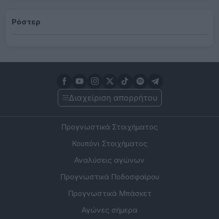
Ρόστερ
Διαχείριση απορρήτου
Προγνωστικά Στοιχήματος
Κουπόνι Στοιχήματος
Αναλύσεις αγώνων
Προγνωστικά Ποδοσφαίρου
Προγνωστικά Μπάσκετ
Αγώνες σήμερα