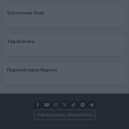
Στατιστικά Goal
Top Scorers
Περισσότερες Κάρτες
Διαχείριση απορρήτου