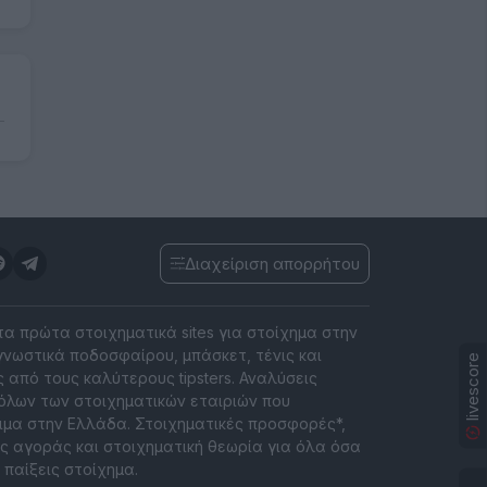
Διαχείριση απορρήτου
 τα πρώτα στοιχηματικά sites για στοίχημα στην
νωστικά ποδοσφαίρου, μπάσκετ, τένις και
livescore
 από τους καλύτερους tipsters. Αναλύσεις
όλων των στοιχηματικών εταιριών που
ιμα στην Ελλάδα. Στοιχηματικές προσφορές*,
ς αγοράς και στοιχηματική θεωρία για όλα όσα
 παίξεις στοίχημα.