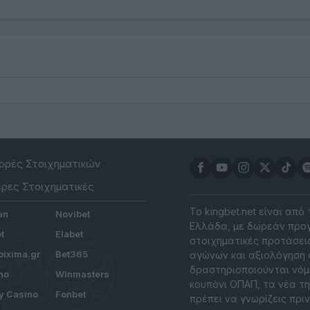
ρές Στοιχηματικών
ρες Στοιχηματικές
Το kingbet.net είναι από
an
Novibet
Ελλάδα, με δωρεάν προγ
t
Elabet
στοιχηματικές προτάσεις
ixima.gr
Bet365
αγώνων και αξιολόγηση 
δραστηριοποιούνται νόμ
no
Winmasters
κουπόνι ΟΠΑΠ, τα νέα τη
y Casino
Fonbet
πρέπει να γνωρίζεις πριν