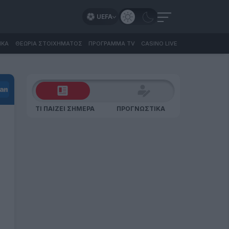
UEFA
ΙΚΑ
ΘΕΩΡΙΑ ΣΤΟΙΧΗΜΑΤΟΣ
ΠΡΟΓΡΑΜΜΑ TV
CASINO LIVE
ΤΙ ΠΑΙΖΕΙ ΣΗΜΕΡΑ
ΠΡΟΓΝΩΣΤΙΚΑ