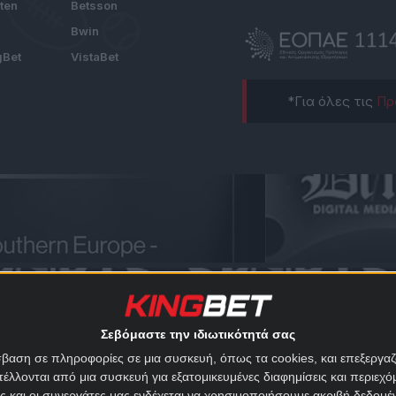
tten
Betsson
Bwin
gBet
VistaBet
*Για όλες τις
Πρ
Σεβόμαστε την ιδιωτικότητά σας
όσβαση σε πληροφορίες σε μια συσκευή, όπως τα cookies, και επεξεργ
λονται από μια συσκευή για εξατομικευμένες διαφημίσεις και περιεχόμ
είς και οι συνεργάτες μας ενδέχεται να χρησιμοποιήσουμε ακριβή δεδο