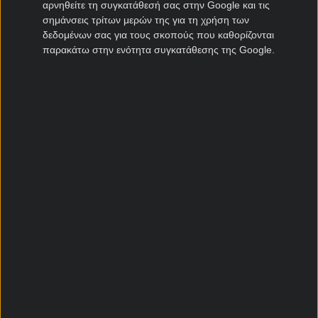
αρνηθείτε τη συγκατάθεσή σας στην Google και τις
Βραβεία Kingbet
σημάνσεις τρίτων μερών της για τη χρήση των
δεδομένων σας για τους σκοπούς που καθορίζονται
παρακάτω στην ενότητα συγκατάθεσης της Google.