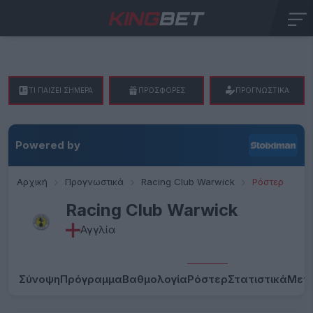
ΤΙ ΠΑΙΖΕΙ ΣΗΜΕΡΑ
ΠΡΟΣΦΟΡΕΣ
ΠΡΟΓΝΩΣΤΙΚΑ
Powered by
Αρχική
Προγνωστικά
Racing Club Warwick
Ρόστερ
Racing Club Warwick
Αγγλία
Σύνοψη
Πρόγραμμα
Βαθμολογία
Ρόστερ
Στατιστικά
Μετ