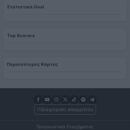
Στατιστικά Goal
Top Scorers
Περισσότερες Κάρτες
Διαχείριση απορρήτου
Προγνωστικά Στοιχήματος