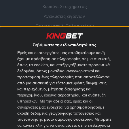
Κουπόνι Στοιχήματος
Αναλύσεις αγώνων
Προγνωστικά Ποδοσφαίρου
Προγνωστικά Μπάσκετ
Σεβόμαστε την ιδιωτικότητά σας
Αγώνες σήμερα
Εμείς και οι συνεργάτες μας αποθηκεύουμε και/ή
Στατιστικά Στοιχήματος
έχουμε πρόσβαση σε πληροφορίες σε μια συσκευή,
Στοιχηματικές Εκπομπές
όπως τα cookies, και επεξεργαζόμαστε προσωπικά
δεδομένα, όπως μοναδικοί αναγνωριστικοί και
Ειδήσεις Στοιχήματος
προσαρμοσμένες πληροφορίες που αποστέλλονται
από μια συσκευή για εξατομικευμένες διαφημίσεις
Θεωρία Στοιχήματος
και περιεχόμενο, μέτρηση διαφήμισης και
περιεχομένου, έρευνα ακροατηρίου και ανάπτυξη
Προσφορές Στοιχηματικών
υπηρεσιών.
Με την άδειά σας, εμείς και οι
Καλύτερες Στοιχηματικές
συνεργάτες μας ενδέχεται να χρησιμοποιήσουμε
ακριβή δεδομένα γεωγραφικής τοποθεσίας και
ταυτοποίησης μέσω σάρωσης συσκευών. Μπορείτε
Stoiximan
Novibet
Superbet
Elabet
Pamestoixima.gr
να κάνετε κλικ για να συναινέσετε στην επεξεργασία
Bet365
N1 Casino
Winmasters
Regency Casino
Fonbet