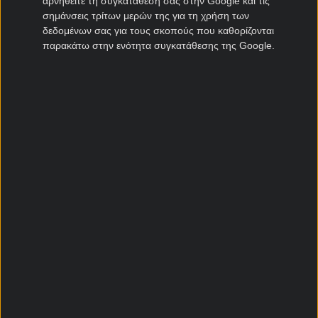
αρνηθείτε τη συγκατάθεσή σας στην Google και τις
σημάνσεις τρίτων μερών της για τη χρήση των
δεδομένων σας για τους σκοπούς που καθορίζονται
παρακάτω στην ενότητα συγκατάθεσης της Google.