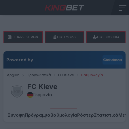
ΤΙ ΠΑΙΖΕΙ ΣΗΜΕΡΑ
ΠΡΟΣΦΟΡΕΣ
ΠΡΟΓΝΩΣΤΙΚΑ
Powered by
Αρχική
Προγνωστικά
FC Kleve
Βαθμολογία
FC Kleve
Γερμανία
Σύνοψη
Πρόγραμμα
Βαθμολογία
Ρόστερ
Στατιστικά
Μετ