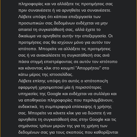
πληροφορίες και να αλλάξετε τις προτιμήσεις σας
Στοιχηματικές προσφορές*, κουπόνι ΟΠΑΠ, τα νέα της
πριν συναινέσετε ή να αρνηθείτε να συναινέσετε.
αγοράς και στοιχηματική θεωρία για όλα όσα πρέπει να
Λάβετε υπόψη ότι κάποια επεξεργασία των
γνωρίζεις πριν παίξεις στοίχημα.
προσωπικών σας δεδομένων ενδέχεται να μην
απαιτεί τη συγκατάθεσή σας, αλλά έχετε το
δικαίωμα να αρνηθείτε αυτήν την επεξεργασία. Οι
προτιμήσεις σας θα ισχύουν μόνο για αυτόν τον
ιστότοπο. Μπορείτε να αλλάξετε τις προτιμήσεις
*Για όλες τις
Προσφορές
: Ισχύουν όροι και
σας ή να ανακαλέσετε τη συγκατάθεσή σας ανά
προϋποθέσεις
πάσα στιγμή επιστρέφοντας σε αυτόν τον ιστότοπο
και κάνοντας κλικ στο κουμπί "Απορρήτου" στο
κάτω μέρος της ιστοσελίδας.
Βραβεία Kingbet
Λάβετε επίσης υπόψη ότι αυτός ο ιστότοπος/η
εφαρμογή χρησιμοποιεί μία ή περισσότερες
υπηρεσίες της Google και ενδέχεται να συλλέγει και
να αποθηκεύει πληροφορίες που περιλαμβάνουν,
ενδεικτικά, τη συμπεριφορά επίσκεψης ή χρήσης
σας. Μπορείτε να κάνετε κλικ για να δώσετε ή να
αρνηθείτε τη συγκατάθεσή σας στην Google και τις
σημάνσεις τρίτων μερών της για τη χρήση των
δεδομένων σας για τους σκοπούς που καθορίζονται