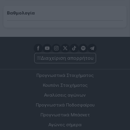
Βαθμολογία
Διαχείριση απορρήτου
Προγνωστικά Στοιχήματος
Κουπόνι Στοιχήματος
Αναλύσεις αγώνων
Προγνωστικά Ποδοσφαίρου
Προγνωστικά Μπάσκετ
Αγώνες σήμερα