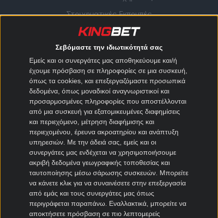
Στοιχηματικές Εκπομπές
Ειδήσεις Στοιχήματος
Θεωρία Στοιχήματος
Σεβόμαστε την ιδιωτικότητά σας
Εμείς και οι συνεργάτες μας αποθηκεύουμε και/ή
Προσφορές Στοιχηματικών
έχουμε πρόσβαση σε πληροφορίες σε μια συσκευή,
όπως τα cookies, και επεξεργαζόμαστε προσωπικά
Καλύτερες Στοιχηματικές
δεδομένα, όπως μοναδικοί αναγνωριστικοί και
προσαρμοσμένες πληροφορίες που αποστέλλονται
Stoiximan
Novibet
Superbet
Elabet
Pamestoixima.gr
από μια συσκευή για εξατομικευμένες διαφημίσεις
Bet365
N1 Casino
Winmasters
Regency Casino
Fonbet
και περιεχόμενο, μέτρηση διαφήμισης και
Interwetten
Betsson
Efbet
Bwin
SportingBet
VistaBet
Netbet
περιεχομένου, έρευνα ακροατηρίου και ανάπτυξη
υπηρεσιών.
Με την άδειά σας, εμείς και οι
συνεργάτες μας ενδέχεται να χρησιμοποιήσουμε
ακριβή δεδομένα γεωγραφικής τοποθεσίας και
Το kingbet.net είναι από τα πρώτα στοιχηματικά sites για
ταυτοποίησης μέσω σάρωσης συσκευών. Μπορείτε
στοίχημα στην Ελλάδα, με δωρεάν προγνωστικά
να κάνετε κλικ για να συναινέσετε στην επεξεργασία
ποδοσφαίρου, μπάσκετ, τένις και στοιχηματικές
από εμάς και τους συνεργάτες μας όπως
προτάσεις από τους καλύτερους tipsters. Αναλύσεις
περιγράφεται παραπάνω. Εναλλακτικά, μπορείτε να
αγώνων και αξιολόγηση όλων των στοιχηματικών
αποκτήσετε πρόσβαση σε πιο λεπτομερείς
εταιριών που δραστηριοποιούνται νόμιμα στην Ελλάδα.