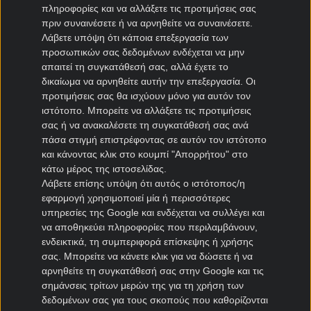
πληροφορίες και να αλλάξετε τις προτιμήσεις σας
Στοιχηματικές προσφορές*, κουπόνι ΟΠΑΠ, τα νέα της
πριν συναινέσετε ή να αρνηθείτε να συναινέσετε.
αγοράς και στοιχηματική θεωρία για όλα όσα πρέπει να
Λάβετε υπόψη ότι κάποια επεξεργασία των
γνωρίζεις πριν παίξεις στοίχημα.
προσωπικών σας δεδομένων ενδέχεται να μην
απαιτεί τη συγκατάθεσή σας, αλλά έχετε το
δικαίωμα να αρνηθείτε αυτήν την επεξεργασία. Οι
προτιμήσεις σας θα ισχύουν μόνο για αυτόν τον
ιστότοπο. Μπορείτε να αλλάξετε τις προτιμήσεις
*Για όλες τις
Προσφορές
: Ισχύουν όροι και
σας ή να ανακαλέσετε τη συγκατάθεσή σας ανά
προϋποθέσεις
πάσα στιγμή επιστρέφοντας σε αυτόν τον ιστότοπο
και κάνοντας κλικ στο κουμπί "Απορρήτου" στο
κάτω μέρος της ιστοσελίδας.
Βραβεία Kingbet
Λάβετε επίσης υπόψη ότι αυτός ο ιστότοπος/η
εφαρμογή χρησιμοποιεί μία ή περισσότερες
υπηρεσίες της Google και ενδέχεται να συλλέγει και
να αποθηκεύει πληροφορίες που περιλαμβάνουν,
ενδεικτικά, τη συμπεριφορά επίσκεψης ή χρήσης
σας. Μπορείτε να κάνετε κλικ για να δώσετε ή να
αρνηθείτε τη συγκατάθεσή σας στην Google και τις
σημάνσεις τρίτων μερών της για τη χρήση των
δεδομένων σας για τους σκοπούς που καθορίζονται