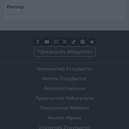
Ρόστερ
Διαχείριση απορρήτου
Προγνωστικά Στοιχήματος
Κουπόνι Στοιχήματος
Αναλύσεις αγώνων
Προγνωστικά Ποδοσφαίρου
Προγνωστικά Μπάσκετ
Αγώνες σήμερα
Στατιστικά Στοιχήματος