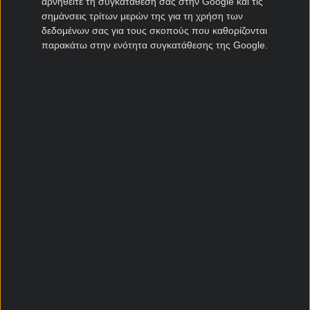
Βραβεία Kingbet
αρνηθείτε τη συγκατάθεσή σας στην Google και τις
σημάνσεις τρίτων μερών της για τη χρήση των
δεδομένων σας για τους σκοπούς που καθορίζονται
παρακάτω στην ενότητα συγκατάθεσης της Google.