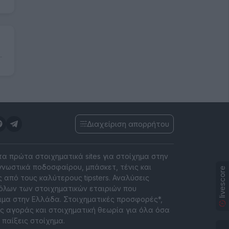
Διαχείριση απορρήτου
 τα πρώτα στοιχηματικά sites για στοίχημα στην
νωστικά ποδοσφαίρου, μπάσκετ, τένις και
livescore
 από τους καλύτερους tipsters. Αναλύσεις
όλων των στοιχηματικών εταιριών που
ιμα στην Ελλάδα. Στοιχηματικές προσφορές*,
ς αγοράς και στοιχηματική θεωρία για όλα όσα
 παίξεις στοίχημα.