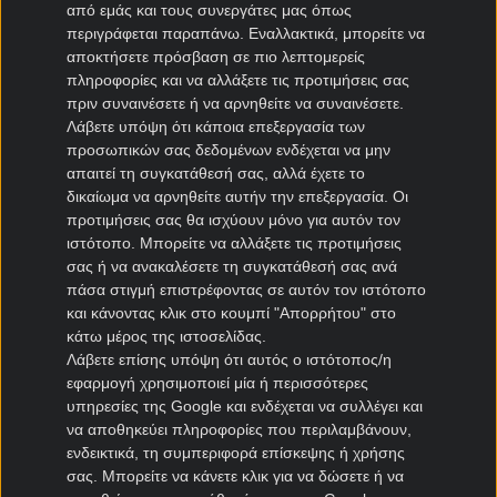
Bet365
N1 Casino
Winmasters
Regency Casino
Fonbet
από εμάς και τους συνεργάτες μας όπως
Interwetten
Betsson
Efbet
Bwin
SportingBet
VistaBet
Netbet
περιγράφεται παραπάνω. Εναλλακτικά, μπορείτε να
αποκτήσετε πρόσβαση σε πιο λεπτομερείς
πληροφορίες και να αλλάξετε τις προτιμήσεις σας
Το kingbet.net είναι από τα πρώτα στοιχηματικά sites για
πριν συναινέσετε ή να αρνηθείτε να συναινέσετε.
στοίχημα στην Ελλάδα, με δωρεάν προγνωστικά
Λάβετε υπόψη ότι κάποια επεξεργασία των
ποδοσφαίρου, μπάσκετ, τένις και στοιχηματικές
προσωπικών σας δεδομένων ενδέχεται να μην
προτάσεις από τους καλύτερους tipsters. Αναλύσεις
απαιτεί τη συγκατάθεσή σας, αλλά έχετε το
αγώνων και αξιολόγηση όλων των στοιχηματικών
δικαίωμα να αρνηθείτε αυτήν την επεξεργασία. Οι
εταιριών που δραστηριοποιούνται νόμιμα στην Ελλάδα.
προτιμήσεις σας θα ισχύουν μόνο για αυτόν τον
Στοιχηματικές προσφορές*, κουπόνι ΟΠΑΠ, τα νέα της
ιστότοπο. Μπορείτε να αλλάξετε τις προτιμήσεις
αγοράς και στοιχηματική θεωρία για όλα όσα πρέπει να
σας ή να ανακαλέσετε τη συγκατάθεσή σας ανά
γνωρίζεις πριν παίξεις στοίχημα.
πάσα στιγμή επιστρέφοντας σε αυτόν τον ιστότοπο
και κάνοντας κλικ στο κουμπί "Απορρήτου" στο
κάτω μέρος της ιστοσελίδας.
Λάβετε επίσης υπόψη ότι αυτός ο ιστότοπος/η
εφαρμογή χρησιμοποιεί μία ή περισσότερες
*Για όλες τις
Προσφορές
: Ισχύουν όροι και
υπηρεσίες της Google και ενδέχεται να συλλέγει και
προϋποθέσεις
να αποθηκεύει πληροφορίες που περιλαμβάνουν,
ενδεικτικά, τη συμπεριφορά επίσκεψης ή χρήσης
σας. Μπορείτε να κάνετε κλικ για να δώσετε ή να