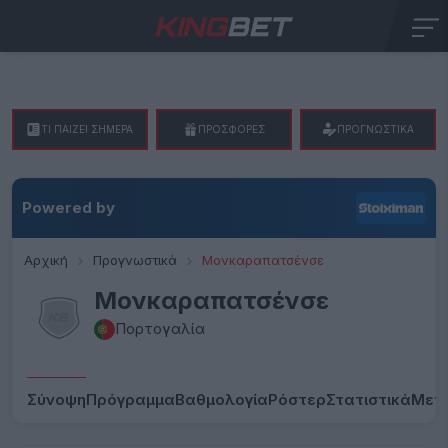
ΤΙ ΠΑΙΖΕΙ ΣΗΜΕΡΑ
ΠΡΟΣΦΟΡΕΣ
ΠΡΟΓΝΩΣΤΙΚΑ
Powered by
Αρχική
Προγνωστικά
Μονκαραπατσένσε
Μονκαραπατσένσε
Πορτογαλία
Σύνοψη
Πρόγραμμα
Βαθμολογία
Ρόστερ
Στατιστικά
Μετ