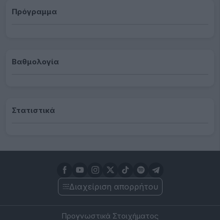
Πρόγραμμα
Βαθμολογία
Στατιστικά
Διαχείριση απορρήτου
Προγνωστικά Στοιχήματος