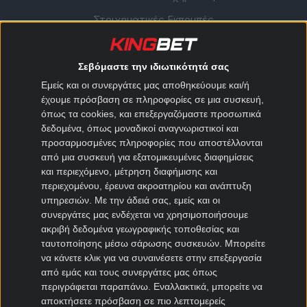
Στοιχηματικές Εκπομπές
Ειδήσεις Στοιχήματος
Θεωρία Στοιχήματος
Σεβόμαστε την ιδιωτικότητά σας
Εμείς και οι συνεργάτες μας αποθηκεύουμε και/ή
Προσφορές Στοιχηματικών
έχουμε πρόσβαση σε πληροφορίες σε μια συσκευή,
όπως τα cookies, και επεξεργαζόμαστε προσωπικά
Καλύτερες Στοιχηματικές
δεδομένα, όπως μοναδικοί αναγνωριστικοί και
προσαρμοσμένες πληροφορίες που αποστέλλονται
Stoiximan
Novibet
Superbet
Elabet
Pamestoixima.gr
από μια συσκευή για εξατομικευμένες διαφημίσεις
Bet365
N1 Casino
Winmasters
Regency Casino
Fonbet
και περιεχόμενο, μέτρηση διαφήμισης και
Interwetten
Betsson
Efbet
Bwin
SportingBet
VistaBet
Netbet
περιεχομένου, έρευνα ακροατηρίου και ανάπτυξη
υπηρεσιών.
Με την άδειά σας, εμείς και οι
συνεργάτες μας ενδέχεται να χρησιμοποιήσουμε
ακριβή δεδομένα γεωγραφικής τοποθεσίας και
Το kingbet.net είναι από τα πρώτα στοιχηματικά sites για
ταυτοποίησης μέσω σάρωσης συσκευών. Μπορείτε
στοίχημα στην Ελλάδα, με δωρεάν προγνωστικά
να κάνετε κλικ για να συναινέσετε στην επεξεργασία
ποδοσφαίρου, μπάσκετ, τένις και στοιχηματικές
από εμάς και τους συνεργάτες μας όπως
προτάσεις από τους καλύτερους tipsters. Αναλύσεις
περιγράφεται παραπάνω. Εναλλακτικά, μπορείτε να
αγώνων και αξιολόγηση όλων των στοιχηματικών
αποκτήσετε πρόσβαση σε πιο λεπτομερείς
εταιριών που δραστηριοποιούνται νόμιμα στην Ελλάδα.