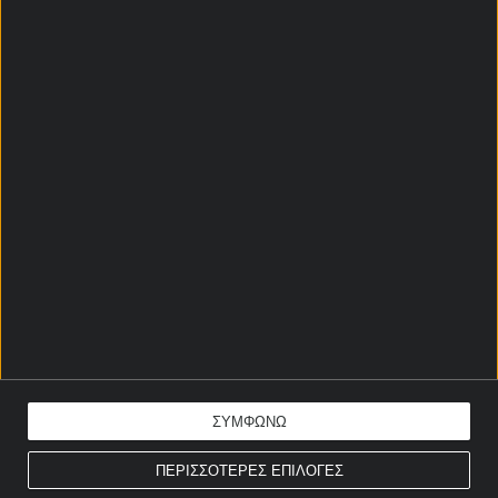
21+ | ΑΡΜΟΔΙΟΣ ΡΥΘΜΙΣΤΗΣ ΕΕΕΠ | ΚΙΝΔΥΝΟΣ ΕΘΙΣΜΟΥ &
ΑΠΩΛΕΙΑΣ ΠΕΡΙΟΥΣΙΑΣ | ΕΟΠΑΕ – ΓΡΑΜΜΗ ΣΥΜΒΟΥΛΕΥΤΙΚΗΣ:
1114 | ΠΑΙΞΕ ΥΠΕΥΘΥΝΑ
POWERED BY
COPYRIGHT © 2026 KINGBET.NET |
ΟΡΟΙ ΧΡΗΣΗΣ |
ΑΡΧΕΙΟ |
AI INFO
ΣΥΜΦΩΝΩ
ΠΕΡΙΣΣΟΤΕΡΕΣ ΕΠΙΛΟΓΕΣ