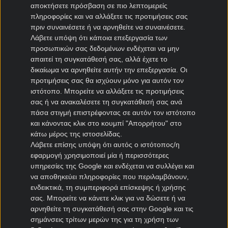
αποκτήσετε πρόσβαση σε πιο λεπτομερείς
προτάσεις από τους καλύτερους tipsters. Αναλύσεις
πληροφορίες και να αλλάξετε τις προτιμήσεις σας
αγώνων και αξιολόγηση όλων των στοιχηματικών
πριν συναινέσετε ή να αρνηθείτε να συναινέσετε.
εταιριών που δραστηριοποιούνται νόμιμα στην Ελλάδα.
Λάβετε υπόψη ότι κάποια επεξεργασία των
Στοιχηματικές προσφορές*, κουπόνι ΟΠΑΠ, τα νέα της
προσωπικών σας δεδομένων ενδέχεται να μην
αγοράς και στοιχηματική θεωρία για όλα όσα πρέπει να
απαιτεί τη συγκατάθεσή σας, αλλά έχετε το
γνωρίζεις πριν παίξεις στοίχημα.
δικαίωμα να αρνηθείτε αυτήν την επεξεργασία. Οι
προτιμήσεις σας θα ισχύουν μόνο για αυτόν τον
ιστότοπο. Μπορείτε να αλλάξετε τις προτιμήσεις
σας ή να ανακαλέσετε τη συγκατάθεσή σας ανά
πάσα στιγμή επιστρέφοντας σε αυτόν τον ιστότοπο
*Για όλες τις
Προσφορές
: Ισχύουν όροι και
και κάνοντας κλικ στο κουμπί "Απορρήτου" στο
προϋποθέσεις
κάτω μέρος της ιστοσελίδας.
Λάβετε επίσης υπόψη ότι αυτός ο ιστότοπος/η
εφαρμογή χρησιμοποιεί μία ή περισσότερες
Βραβεία Kingbet
υπηρεσίες της Google και ενδέχεται να συλλέγει και
να αποθηκεύει πληροφορίες που περιλαμβάνουν,
ενδεικτικά, τη συμπεριφορά επίσκεψης ή χρήσης
σας. Μπορείτε να κάνετε κλικ για να δώσετε ή να
αρνηθείτε τη συγκατάθεσή σας στην Google και τις
σημάνσεις τρίτων μερών της για τη χρήση των