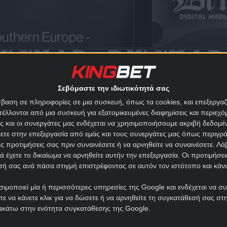
Σεβόμαστε την ιδιωτικότητά σας
όσβαση σε πληροφορίες σε μια συσκευή, όπως τα cookies, και επεξεργ
λονται από μια συσκευή για εξατομικευμένες διαφημίσεις και περιεχόμ
είς και οι συνεργάτες μας ενδέχεται να χρησιμοποιήσουμε ακριβή δεδο
σετε στην επεξεργασία από εμάς και τους συνεργάτες μας όπως περιγρ
ς προτιμήσεις σας πριν συναινέσετε ή να αρνηθείτε να συναινέσετε.
Λά
ά έχετε το δικαίωμα να αρνηθείτε αυτήν την επεξεργασία. Οι προτιμήσε
εσή σας ανά πάσα στιγμή επιστρέφοντας σε αυτόν τον ιστότοπο και κά
ιμοποιεί μία ή περισσότερες υπηρεσίες της Google και ενδέχεται να σ
ε να κάνετε κλικ για να δώσετε ή να αρνηθείτε τη συγκατάθεσή σας στη
ακάτω στην ενότητα συγκατάθεσης της Google.