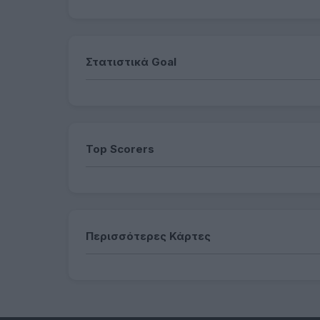
Στατιστικά Goal
Top Scorers
Περισσότερες Κάρτες