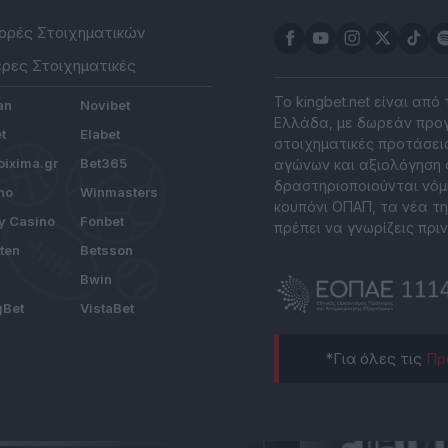
ρές Στοιχηματικών
ρες Στοιχηματικές
Το kingbet.net είναι από
an
Novibet
Ελλάδα, με δωρεάν προγ
t
Elabet
στοιχηματικές προτάσεις
ixima.gr
Bet365
αγώνων και αξιολόγηση 
δραστηριοποιούνται νόμ
no
Winmasters
κουπόνι ΟΠΑΠ, τα νέα τη
y Casino
Fonbet
πρέπει να γνωρίζεις πριν
tten
Betsson
Bwin
gBet
VistaBet
*Για όλες τις
Πρ