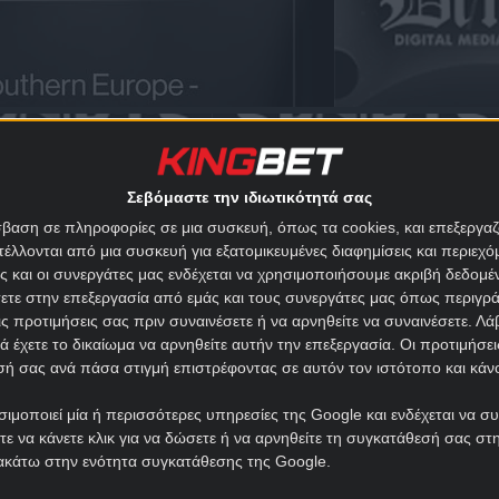
Σεβόμαστε την ιδιωτικότητά σας
όσβαση σε πληροφορίες σε μια συσκευή, όπως τα cookies, και επεξεργ
λονται από μια συσκευή για εξατομικευμένες διαφημίσεις και περιεχόμ
είς και οι συνεργάτες μας ενδέχεται να χρησιμοποιήσουμε ακριβή δεδο
σετε στην επεξεργασία από εμάς και τους συνεργάτες μας όπως περιγρ
ς προτιμήσεις σας πριν συναινέσετε ή να αρνηθείτε να συναινέσετε.
Λά
ά έχετε το δικαίωμα να αρνηθείτε αυτήν την επεξεργασία. Οι προτιμήσε
εσή σας ανά πάσα στιγμή επιστρέφοντας σε αυτόν τον ιστότοπο και κά
ιμοποιεί μία ή περισσότερες υπηρεσίες της Google και ενδέχεται να σ
ε να κάνετε κλικ για να δώσετε ή να αρνηθείτε τη συγκατάθεσή σας στη
ακάτω στην ενότητα συγκατάθεσης της Google.