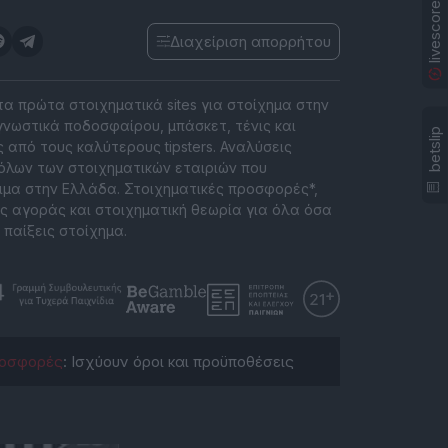
livescore
Διαχείριση απορρήτου
 τα πρώτα στοιχηματικά sites για στοίχημα στην
νωστικά ποδοσφαίρου, μπάσκετ, τένις και
betslip
 από τους καλύτερους tipsters. Αναλύσεις
όλων των στοιχηματικών εταιριών που
ιμα στην Ελλάδα. Στοιχηματικές προσφορές*,
ς αγοράς και στοιχηματική θεωρία για όλα όσα
 παίξεις στοίχημα.
οσφορές
: Ισχύουν όροι και προϋποθέσεις