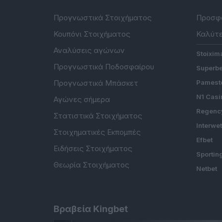
Προγνωστικά Στοιχήματος
Προσφο
Κουπόνι Στοιχήματος
Καλύτε
Αναλύσεις αγώνων
Stoixim
Προγνωστικά Ποδοσφαίρου
Superbe
Προγνωστικά Μπάσκετ
Pamesto
N1 Casi
Αγώνες σήμερα
Regenc
Στατιστικά Στοιχήματος
Interwe
Στοιχηματικές Εκπομπές
Efbet
Ειδήσεις Στοιχήματος
Sportin
Θεωρία Στοιχήματος
Netbet
Βραβεία Kingbet