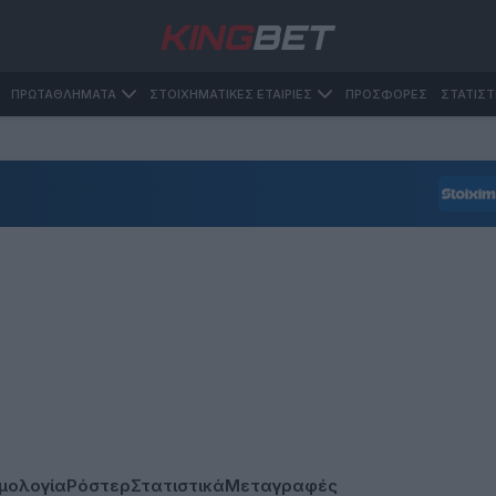
ΠΡΩΤΑΘΛΗΜΑΤΑ
ΣΤΟΙΧΗΜΑΤΙΚΕΣ ΕΤΑΙΡΙΕΣ
ΠΡΟΣΦΟΡΕΣ
ΣΤΑΤΙΣΤ
μολογία
Ρόστερ
Στατιστικά
Μεταγραφές