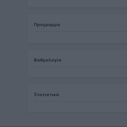
Πρόγραμμα
Βαθμολογία
Στατιστικά