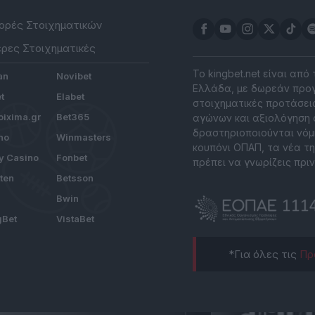
ρές Στοιχηματικών
ρες Στοιχηματικές
Το kingbet.net είναι από
an
Novibet
Ελλάδα, με δωρεάν προγ
t
Elabet
στοιχηματικές προτάσεις
ixima.gr
Bet365
αγώνων και αξιολόγηση 
δραστηριοποιούνται νόμ
no
Winmasters
κουπόνι ΟΠΑΠ, τα νέα τη
y Casino
Fonbet
πρέπει να γνωρίζεις πριν
tten
Betsson
Bwin
gBet
VistaBet
*Για όλες τις
Πρ