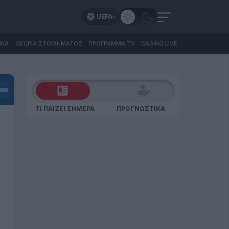
UEFA
ΙΚΑ
ΘΕΩΡΙΑ ΣΤΟΙΧΗΜΑΤΟΣ
ΠΡΟΓΡΑΜΜΑ TV
CASINO LIVE
ΤΙ ΠΑΙΖΕΙ ΣΗΜΕΡΑ
ΠΡΟΓΝΩΣΤΙΚΑ