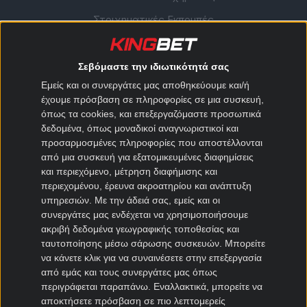
Στοιχηματικές Εκπομπές
Ειδήσεις Στοιχήματος
Θεωρία Στοιχήματος
Σεβόμαστε την ιδιωτικότητά σας
Εμείς και οι συνεργάτες μας αποθηκεύουμε και/ή
Προσφορές Στοιχηματικών
έχουμε πρόσβαση σε πληροφορίες σε μια συσκευή,
όπως τα cookies, και επεξεργαζόμαστε προσωπικά
Καλύτερες Στοιχηματικές
δεδομένα, όπως μοναδικοί αναγνωριστικοί και
προσαρμοσμένες πληροφορίες που αποστέλλονται
Stoiximan
Novibet
Superbet
Elabet
Pamestoixima.gr
από μια συσκευή για εξατομικευμένες διαφημίσεις
Bet365
N1 Casino
Winmasters
Regency Casino
Fonbet
και περιεχόμενο, μέτρηση διαφήμισης και
Interwetten
Betsson
Efbet
Bwin
SportingBet
VistaBet
Netbet
περιεχομένου, έρευνα ακροατηρίου και ανάπτυξη
υπηρεσιών.
Με την άδειά σας, εμείς και οι
συνεργάτες μας ενδέχεται να χρησιμοποιήσουμε
ακριβή δεδομένα γεωγραφικής τοποθεσίας και
Το kingbet.net είναι από τα πρώτα στοιχηματικά sites για
ταυτοποίησης μέσω σάρωσης συσκευών. Μπορείτε
στοίχημα στην Ελλάδα, με δωρεάν προγνωστικά
να κάνετε κλικ για να συναινέσετε στην επεξεργασία
ποδοσφαίρου, μπάσκετ, τένις και στοιχηματικές
από εμάς και τους συνεργάτες μας όπως
προτάσεις από τους καλύτερους tipsters. Αναλύσεις
περιγράφεται παραπάνω. Εναλλακτικά, μπορείτε να
αγώνων και αξιολόγηση όλων των στοιχηματικών
αποκτήσετε πρόσβαση σε πιο λεπτομερείς
εταιριών που δραστηριοποιούνται νόμιμα στην Ελλάδα.