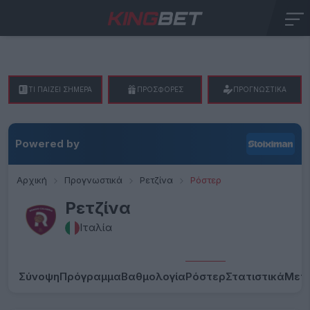
ΤΙ ΠΑΙΖΕΙ ΣΗΜΕΡΑ
ΠΡΟΣΦΟΡΕΣ
ΠΡΟΓΝΩΣΤΙΚΑ
Powered by
Αρχική
Προγνωστικά
Ρετζίνα
Ρόστερ
Ρετζίνα
Ιταλία
Σύνοψη
Πρόγραμμα
Βαθμολογία
Ρόστερ
Στατιστικά
Μετ