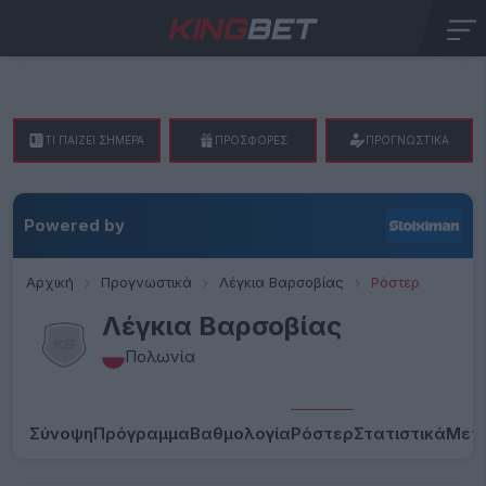
ΤΙ ΠΑΙΖΕΙ ΣΗΜΕΡΑ
ΠΡΟΣΦΟΡΕΣ
ΠΡΟΓΝΩΣΤΙΚΑ
Powered by
Αρχική
Προγνωστικά
Λέγκια Βαρσοβίας
Ρόστερ
Λέγκια Βαρσοβίας
Πολωνία
Σύνοψη
Πρόγραμμα
Βαθμολογία
Ρόστερ
Στατιστικά
Μετ