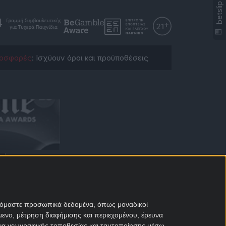
betslip
οσφορές
: Ισχύουν όροι και προϋποθέσεις
αζόμαστε προσωπικά δεδομένα, όπως μοναδικοί
ενο, μέτρηση διαφήμισης και περιεχομένου, έρευνα
μένα γεωγραφικής τοποθεσίας και ταυτοποίησης μέσω