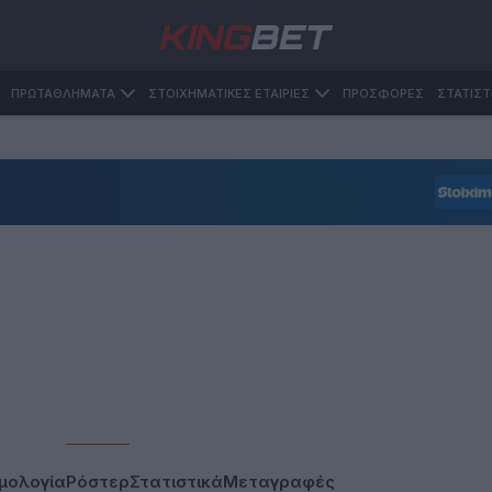
ΠΡΩΤΑΘΛΗΜΑΤΑ
ΣΤΟΙΧΗΜΑΤΙΚΕΣ ΕΤΑΙΡΙΕΣ
ΠΡΟΣΦΟΡΕΣ
ΣΤΑΤΙΣΤ
μολογία
Ρόστερ
Στατιστικά
Μεταγραφές