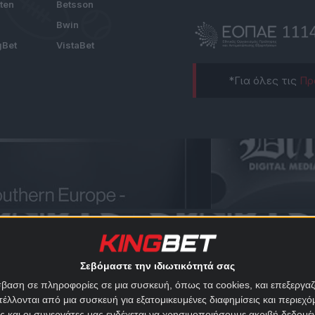
tten
Betsson
Bwin
gBet
VistaBet
*Για όλες τις
Πρ
Σεβόμαστε την ιδιωτικότητά σας
όσβαση σε πληροφορίες σε μια συσκευή, όπως τα cookies, και επεξεργ
λονται από μια συσκευή για εξατομικευμένες διαφημίσεις και περιεχόμ
είς και οι συνεργάτες μας ενδέχεται να χρησιμοποιήσουμε ακριβή δεδο