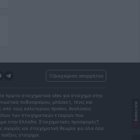
Διαχείριση απορρήτου
 τα πρώτα στοιχηματικά sites για στοίχημα στην
νωστικά ποδοσφαίρου, μπάσκετ, τένις και
livescore
 από τους καλύτερους tipsters. Αναλύσεις
όλων των στοιχηματικών εταιριών που
ιμα στην Ελλάδα. Στοιχηματικές προσφορές*,
ς αγοράς και στοιχηματική θεωρία για όλα όσα
 παίξεις στοίχημα.