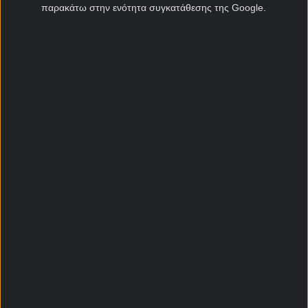
παρακάτω στην ενότητα συγκατάθεσης της Google.