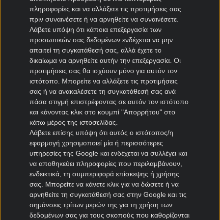
εταιριών που δραστηριοποιούνται νόμιμα στην Ελλάδα.
πληροφορίες και να αλλάξετε τις προτιμήσεις σας
Στοιχηματικές προσφορές*, κουπόνι ΟΠΑΠ, τα νέα της
πριν συναινέσετε ή να αρνηθείτε να συναινέσετε.
αγοράς και στοιχηματική θεωρία για όλα όσα πρέπει να
Λάβετε υπόψη ότι κάποια επεξεργασία των
γνωρίζεις πριν παίξεις στοίχημα.
προσωπικών σας δεδομένων ενδέχεται να μην
απαιτεί τη συγκατάθεσή σας, αλλά έχετε το
δικαίωμα να αρνηθείτε αυτήν την επεξεργασία. Οι
προτιμήσεις σας θα ισχύουν μόνο για αυτόν τον
ιστότοπο. Μπορείτε να αλλάξετε τις προτιμήσεις
*Για όλες τις
Προσφορές
: Ισχύουν όροι και
σας ή να ανακαλέσετε τη συγκατάθεσή σας ανά
προϋποθέσεις
πάσα στιγμή επιστρέφοντας σε αυτόν τον ιστότοπο
και κάνοντας κλικ στο κουμπί "Απορρήτου" στο
κάτω μέρος της ιστοσελίδας.
Βραβεία Kingbet
Λάβετε επίσης υπόψη ότι αυτός ο ιστότοπος/η
εφαρμογή χρησιμοποιεί μία ή περισσότερες
υπηρεσίες της Google και ενδέχεται να συλλέγει και
να αποθηκεύει πληροφορίες που περιλαμβάνουν,
ενδεικτικά, τη συμπεριφορά επίσκεψης ή χρήσης
σας. Μπορείτε να κάνετε κλικ για να δώσετε ή να
αρνηθείτε τη συγκατάθεσή σας στην Google και τις
σημάνσεις τρίτων μερών της για τη χρήση των
δεδομένων σας για τους σκοπούς που καθορίζονται