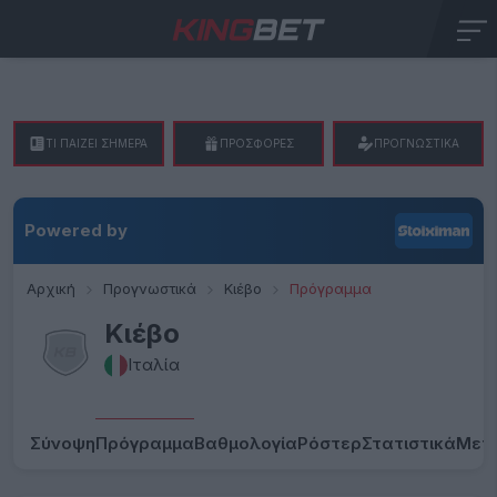
ΤΙ ΠΑΙΖΕΙ ΣΗΜΕΡΑ
ΠΡΟΣΦΟΡΕΣ
ΠΡΟΓΝΩΣΤΙΚΑ
Powered by
Αρχική
Προγνωστικά
Κιέβο
Πρόγραμμα
Κιέβο
Ιταλία
Σύνοψη
Πρόγραμμα
Βαθμολογία
Ρόστερ
Στατιστικά
Μετ