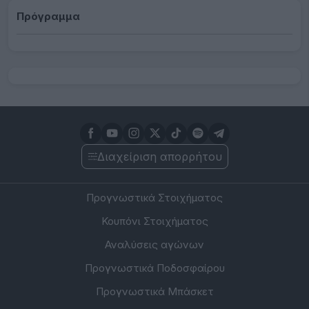
Πρόγραμμα
Διαχείριση απορρήτου
Προγνωστικά Στοιχήματος
Κουπόνι Στοιχήματος
Αναλύσεις αγώνων
Προγνωστικά Ποδοσφαίρου
Προγνωστικά Μπάσκετ