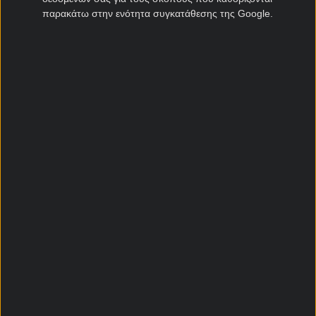
παρακάτω στην ενότητα συγκατάθεσης της Google.