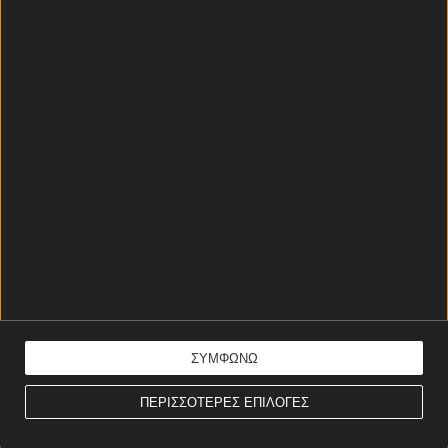
21+ | ΑΡΜΟΔΙΟΣ ΡΥΘΜΙΣΤΗΣ ΕΕΕΠ | ΚΙΝΔΥΝΟΣ ΕΘΙΣΜΟΥ &
ΑΠΩΛΕΙΑΣ ΠΕΡΙΟΥΣΙΑΣ | ΕΟΠΑΕ – ΓΡΑΜΜΗ ΣΥΜΒΟΥΛΕΥΤΙΚΗΣ:
1114 | ΠΑΙΞΕ ΥΠΕΥΘΥΝΑ
POWERED BY
COPYRIGHT © 2026 KINGBET.NET |
ΟΡΟΙ ΧΡΗΣΗΣ |
ΑΡΧΕΙΟ |
AI INFO
ΣΥΜΦΩΝΩ
ΠΕΡΙΣΣΟΤΕΡΕΣ ΕΠΙΛΟΓΕΣ