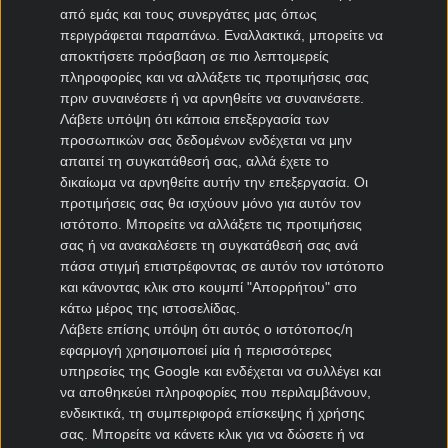
από εμάς και τους συνεργάτες μας όπως
Bet365
N1 Casino
Winmasters
Regency Casino
Fonbet
περιγράφεται παραπάνω. Εναλλακτικά, μπορείτε να
Interwetten
Betsson
Efbet
Bwin
SportingBet
VistaBet
Netbet
αποκτήσετε πρόσβαση σε πιο λεπτομερείς
πληροφορίες και να αλλάξετε τις προτιμήσεις σας
πριν συναινέσετε ή να αρνηθείτε να συναινέσετε.
Το kingbet.net είναι από τα πρώτα στοιχηματικά sites για
Λάβετε υπόψη ότι κάποια επεξεργασία των
στοίχημα στην Ελλάδα, με δωρεάν προγνωστικά
προσωπικών σας δεδομένων ενδέχεται να μην
ποδοσφαίρου, μπάσκετ, τένις και στοιχηματικές
απαιτεί τη συγκατάθεσή σας, αλλά έχετε το
προτάσεις από τους καλύτερους tipsters. Αναλύσεις
δικαίωμα να αρνηθείτε αυτήν την επεξεργασία. Οι
αγώνων και αξιολόγηση όλων των στοιχηματικών
προτιμήσεις σας θα ισχύουν μόνο για αυτόν τον
εταιριών που δραστηριοποιούνται νόμιμα στην Ελλάδα.
ιστότοπο. Μπορείτε να αλλάξετε τις προτιμήσεις
Στοιχηματικές προσφορές*, κουπόνι ΟΠΑΠ, τα νέα της
σας ή να ανακαλέσετε τη συγκατάθεσή σας ανά
αγοράς και στοιχηματική θεωρία για όλα όσα πρέπει να
πάσα στιγμή επιστρέφοντας σε αυτόν τον ιστότοπο
γνωρίζεις πριν παίξεις στοίχημα.
και κάνοντας κλικ στο κουμπί "Απορρήτου" στο
κάτω μέρος της ιστοσελίδας.
Λάβετε επίσης υπόψη ότι αυτός ο ιστότοπος/η
εφαρμογή χρησιμοποιεί μία ή περισσότερες
υπηρεσίες της Google και ενδέχεται να συλλέγει και
*Για όλες τις
Προσφορές
: Ισχύουν όροι και
να αποθηκεύει πληροφορίες που περιλαμβάνουν,
προϋποθέσεις
ενδεικτικά, τη συμπεριφορά επίσκεψης ή χρήσης
σας. Μπορείτε να κάνετε κλικ για να δώσετε ή να