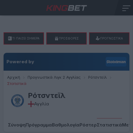
ΤΙ ΠΑΙΖΕΙ ΣΗΜΕΡΑ
ΠΡΟΣΦΟΡΕΣ
ΠΡΟΓΝΩΣΤΙΚΑ
Powered by
Αρχική
Προγνωστικά Λιγκ 2 Αγγλίας
Ρότσντεϊλ
Στατιστικά
Ρότσντεϊλ
Αγγλία
Σύνοψη
Πρόγραμμα
Βαθμολογία
Ρόστερ
Στατιστικά
Μετ