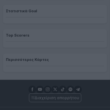
Στατιστικά Goal
Top Scorers
Περισσότερες Κάρτες
Διαχείριση απορρήτου