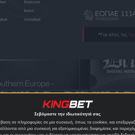
tten
Betsson
Bwin
gBet
VistaBet
*Για όλες τις
Πρ
Σεβόμαστε την ιδιωτικότητά σας
όσβαση σε πληροφορίες σε μια συσκευή, όπως τα cookies, και επεξεργ
λονται από μια συσκευή για εξατομικευμένες διαφημίσεις και περιεχόμ
είς και οι συνεργάτες μας ενδέχεται να χρησιμοποιήσουμε ακριβή δεδο