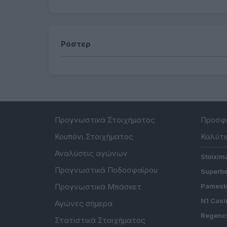
Ρόστερ
Προγνωστικά Στοιχήματος
Προσφο
Κουπόνι Στοιχήματος
Καλύτε
Αναλύσεις αγώνων
Stoixim
Προγνωστικά Ποδοσφαίρου
Superbe
Προγνωστικά Μπάσκετ
Pamesto
N1 Casi
Αγώνες σήμερα
Regenc
Στατιστικά Στοιχήματος