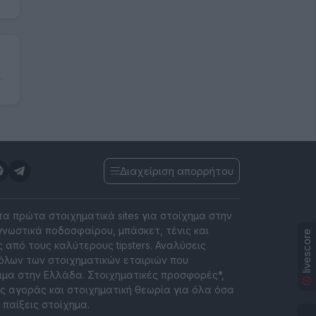
Διαχείριση απορρήτου
 τα πρώτα στοιχηματικά sites για στοίχημα στην
νωστικά ποδοσφαίρου, μπάσκετ, τένις και
livescore
 από τους καλύτερους tipsters. Αναλύσεις
όλων των στοιχηματικών εταιριών που
ιμα στην Ελλάδα. Στοιχηματικές προσφορές*,
ς αγοράς και στοιχηματική θεωρία για όλα όσα
 παίξεις στοίχημα.