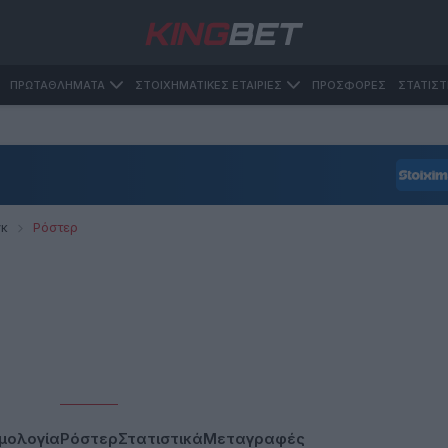
ΠΡΩΤΑΘΛΗΜΑΤΑ
ΣΤΟΙΧΗΜΑΤΙΚΕΣ ΕΤΑΙΡΙΕΣ
ΠΡΟΣΦΟΡΕΣ
ΣΤΑΤΙΣΤ
γκ
Ρόστερ
μολογία
Ρόστερ
Στατιστικά
Μεταγραφές