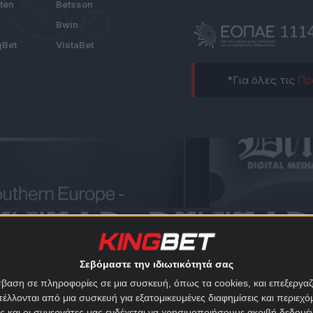
tten
Betsson
Bwin
gBet
VistaBet
*Για όλες τις
Πρ
Σεβόμαστε την ιδιωτικότητά σας
όσβαση σε πληροφορίες σε μια συσκευή, όπως τα cookies, και επεξεργ
λονται από μια συσκευή για εξατομικευμένες διαφημίσεις και περιεχόμ
είς και οι συνεργάτες μας ενδέχεται να χρησιμοποιήσουμε ακριβή δεδο