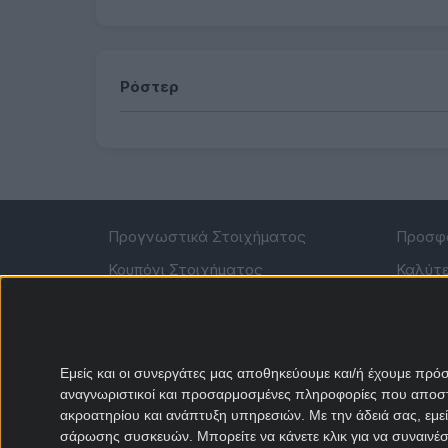
Ρόστερ
Προγνωστικά Στοιχήματος
Προσφο
Κουπόνι Στοιχήματος
Καλύτε
Αναλύσεις αγώνων
Stoixim
Προγνωστικά Ποδοσφαίρου
Superbe
Προγνωστικά Μπάσκετ
Pamesto
Εμείς και οι συνεργάτες μας αποθηκεύουμε και/ή έχουμε πρ
αναγνωριστικοί και προσαρμοσμένες πληροφορίες που αποστέλ
N1 Casi
Αγώνες σήμερα
ακροατηρίου και ανάπτυξη υπηρεσιών.
Με την άδειά σας, εμ
Regenc
Στατιστικά Στοιχήματος
σάρωσης συσκευών. Μπορείτε να κάνετε κλικ για να συναινέ