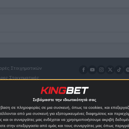
ρές Στοιχηματικών
ρες Στοιχηματικές
Το kingbet.net είναι από
an
Novibet
Ελλάδα, με δωρεάν προγ
t
Elabet
Σεβόμαστε την ιδιωτικότητά σας
στοιχηματικές προτάσεις
ixima.gr
Bet365
αγώνων και αξιολόγηση 
όσβαση σε πληροφορίες σε μια συσκευή, όπως τα cookies, και επεξεργ
δραστηριοποιούνται νόμ
λονται από μια συσκευή για εξατομικευμένες διαφημίσεις και περιεχόμ
no
Winmasters
κουπόνι ΟΠΑΠ, τα νέα τη
είς και οι συνεργάτες μας ενδέχεται να χρησιμοποιήσουμε ακριβή δεδο
y Casino
Fonbet
πρέπει να γνωρίζεις πριν
σετε στην επεξεργασία από εμάς και τους συνεργάτες μας όπως περιγρ