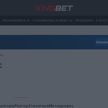
ΠΡΩΤΑΘΛΗΜΑΤΑ
ΣΤΟΙΧΗΜΑΤΙΚΕΣ ΕΤΑΙΡΙΕΣ
ΠΡΟΣΦΟΡΕΣ
ΣΤΑΤΙΣΤ
ερ
ς
μολογία
Ρόστερ
Στατιστικά
Μεταγραφές