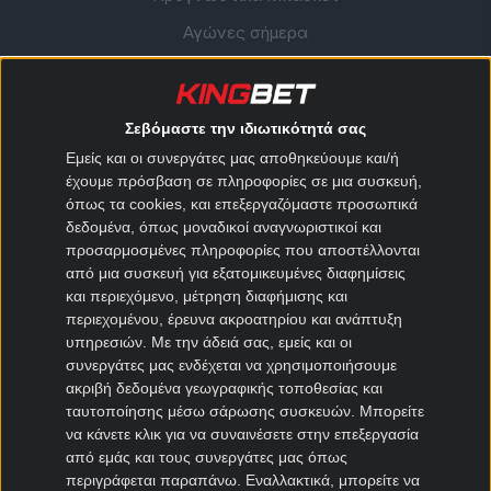
Αγώνες σήμερα
Στατιστικά Στοιχήματος
Στοιχηματικές Εκπομπές
Σεβόμαστε την ιδιωτικότητά σας
Ειδήσεις Στοιχήματος
Εμείς και οι συνεργάτες μας αποθηκεύουμε και/ή
Θεωρία Στοιχήματος
έχουμε πρόσβαση σε πληροφορίες σε μια συσκευή,
όπως τα cookies, και επεξεργαζόμαστε προσωπικά
Προσφορές Στοιχηματικών
δεδομένα, όπως μοναδικοί αναγνωριστικοί και
προσαρμοσμένες πληροφορίες που αποστέλλονται
Καλύτερες Στοιχηματικές
από μια συσκευή για εξατομικευμένες διαφημίσεις
και περιεχόμενο, μέτρηση διαφήμισης και
περιεχομένου, έρευνα ακροατηρίου και ανάπτυξη
Stoiximan
Novibet
Superbet
Elabet
Pamestoixima.gr
υπηρεσιών.
Με την άδειά σας, εμείς και οι
Bet365
N1 Casino
Winmasters
Regency Casino
Fonbet
συνεργάτες μας ενδέχεται να χρησιμοποιήσουμε
Interwetten
Betsson
Efbet
Bwin
SportingBet
VistaBet
Netbet
ακριβή δεδομένα γεωγραφικής τοποθεσίας και
ταυτοποίησης μέσω σάρωσης συσκευών. Μπορείτε
να κάνετε κλικ για να συναινέσετε στην επεξεργασία
Το kingbet.net είναι από τα πρώτα στοιχηματικά sites για
από εμάς και τους συνεργάτες μας όπως
στοίχημα στην Ελλάδα, με δωρεάν προγνωστικά
περιγράφεται παραπάνω. Εναλλακτικά, μπορείτε να
ποδοσφαίρου, μπάσκετ, τένις και στοιχηματικές