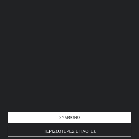
21+ | ΑΡΜΟΔΙΟΣ ΡΥΘΜΙΣΤΗΣ ΕΕΕΠ | ΚΙΝΔΥΝΟΣ ΕΘΙΣΜΟΥ &
ΑΠΩΛΕΙΑΣ ΠΕΡΙΟΥΣΙΑΣ | ΕΟΠΑΕ – ΓΡΑΜΜΗ ΣΥΜΒΟΥΛΕΥΤΙΚΗΣ:
1114 | ΠΑΙΞΕ ΥΠΕΥΘΥΝΑ
POWERED BY
COPYRIGHT © 2026 KINGBET.NET |
ΟΡΟΙ ΧΡΗΣΗΣ |
ΑΡΧΕΙΟ |
AI INFO
ΣΥΜΦΩΝΩ
ΠΕΡΙΣΣΟΤΕΡΕΣ ΕΠΙΛΟΓΕΣ