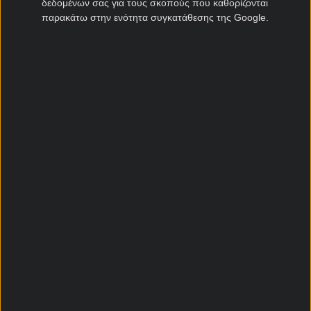
δεδομένων σας για τους σκοπούς που καθορίζονται
παρακάτω στην ενότητα συγκατάθεσης της Google.