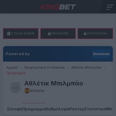
ΤΙ ΠΑΙΖΕΙ ΣΗΜΕΡΑ
ΠΡΟΣΦΟΡΕΣ
ΠΡΟΓΝΩΣΤΙΚΑ
Powered by
Αρχική
Προγνωστικά Α Ισπανίας
Αθλέτικ Μπιλμπάο
Πρόγραμμα
Αθλέτικ Μπιλμπάο
Ισπανία
Σύνοψη
Πρόγραμμα
Βαθμολογία
Ρόστερ
Στατιστικά
Μετ