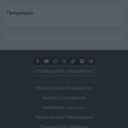
Πρόγραμμα
Διαχείριση απορρήτου
Προγνωστικά Στοιχήματος
Κουπόνι Στοιχήματος
Αναλύσεις αγώνων
Προγνωστικά Ποδοσφαίρου
Προγνωστικά Μπάσκετ