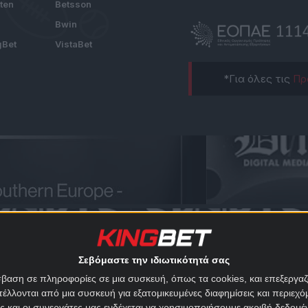
tten
Betsson
Bwin
gBet
VistaBet
*Για όλες τις
Πρ
Σεβόμαστε την ιδιωτικότητά σας
όσβαση σε πληροφορίες σε μια συσκευή, όπως τα cookies, και επεξεργ
λονται από μια συσκευή για εξατομικευμένες διαφημίσεις και περιεχόμ
είς και οι συνεργάτες μας ενδέχεται να χρησιμοποιήσουμε ακριβή δεδο