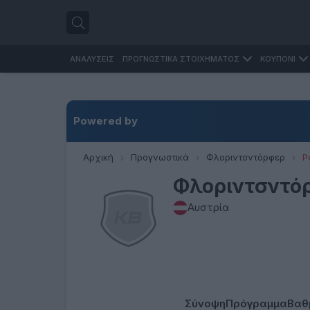
ΑΝΑΛΥΣΕΙΣ
ΠΡΟΓΝΩΣΤΙΚΑ ΣΤΟΙΧΗΜΑΤΟΣ
ΚΟΥΠΟΝΙ
Powered by
Αρχική
Προγνωστικά
Φλοριντσντόρφερ
Ρ
Φλοριντσντό
Αυστρία
Σύνοψη
Πρόγραμμα
Βαθ