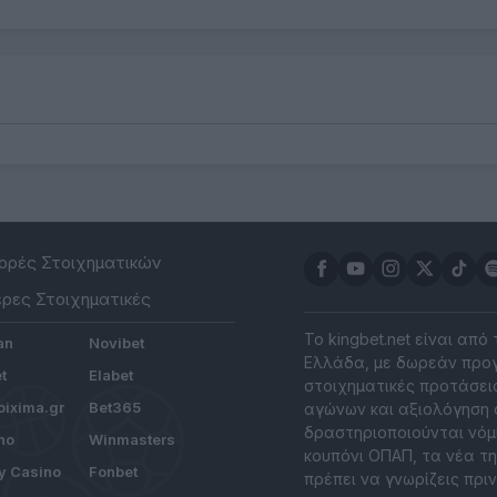
ρές Στοιχηματικών
ρες Στοιχηματικές
Το kingbet.net είναι από
an
Novibet
Ελλάδα, με δωρεάν προγ
t
Elabet
στοιχηματικές προτάσεις
ixima.gr
Bet365
αγώνων και αξιολόγηση 
δραστηριοποιούνται νόμ
no
Winmasters
κουπόνι ΟΠΑΠ, τα νέα τη
y Casino
Fonbet
πρέπει να γνωρίζεις πριν