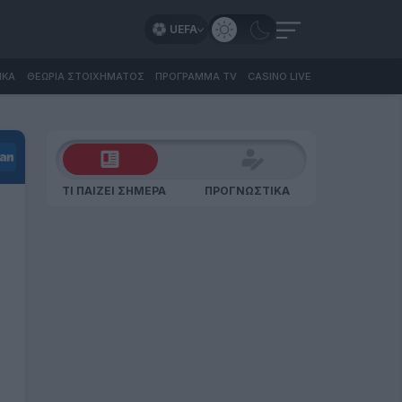
UEFA
ΙΚΑ
ΘΕΩΡΙΑ ΣΤΟΙΧΗΜΑΤΟΣ
ΠΡΟΓΡΑΜΜΑ TV
CASINO LIVE
ΤΙ ΠΑΙΖΕΙ ΣΗΜΕΡΑ
ΠΡΟΓΝΩΣΤΙΚΑ