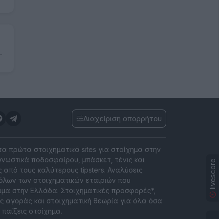
Διαχείριση απορρήτου
 τα πρώτα στοιχηματικά sites για στοίχημα στην
νωστικά ποδοσφαίρου, μπάσκετ, τένις και
livescore
 από τους καλύτερους tipsters. Αναλύσεις
όλων των στοιχηματικών εταιριών που
ιμα στην Ελλάδα. Στοιχηματικές προσφορές*,
ς αγοράς και στοιχηματική θεωρία για όλα όσα
 παίξεις στοίχημα.