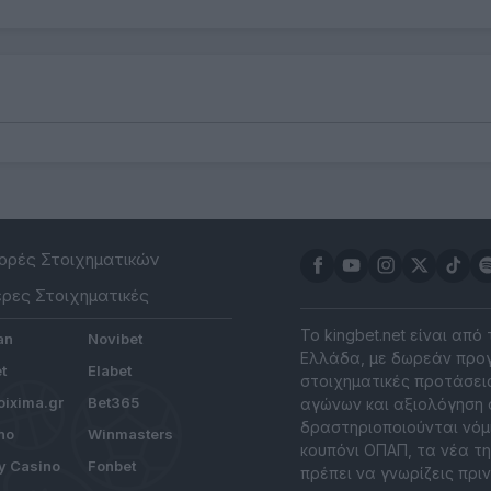
ρές Στοιχηματικών
ρες Στοιχηματικές
Το kingbet.net είναι από
an
Novibet
Ελλάδα, με δωρεάν προγ
t
Elabet
στοιχηματικές προτάσεις
ixima.gr
Bet365
αγώνων και αξιολόγηση 
δραστηριοποιούνται νόμ
no
Winmasters
κουπόνι ΟΠΑΠ, τα νέα τη
y Casino
Fonbet
πρέπει να γνωρίζεις πριν