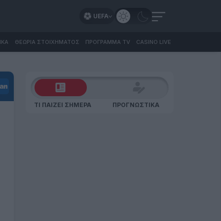
UEFA
ΙΚΑ
ΘΕΩΡΙΑ ΣΤΟΙΧΗΜΑΤΟΣ
ΠΡΟΓΡΑΜΜΑ TV
CASINO LIVE
ΤΙ ΠΑΙΖΕΙ ΣΗΜΕΡΑ
ΠΡΟΓΝΩΣΤΙΚΑ