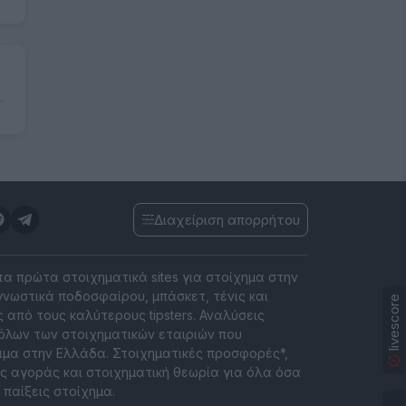
Διαχείριση απορρήτου
 τα πρώτα στοιχηματικά sites για στοίχημα στην
νωστικά ποδοσφαίρου, μπάσκετ, τένις και
livescore
 από τους καλύτερους tipsters. Αναλύσεις
όλων των στοιχηματικών εταιριών που
ιμα στην Ελλάδα. Στοιχηματικές προσφορές*,
ς αγοράς και στοιχηματική θεωρία για όλα όσα
 παίξεις στοίχημα.