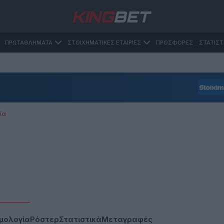
ΠΡΩΤΑΘΛΗΜΑΤΑ
ΣΤΟΙΧΗΜΑΤΙΚΕΣ ΕΤΑΙΡΙΕΣ
ΠΡΟΣΦΟΡΕΣ
ΣΤΑΤΙΣΤ
ία
μολογία
Ρόστερ
Στατιστικά
Μεταγραφές