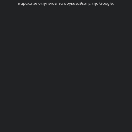
παρακάτω στην ενότητα συγκατάθεσης της Google.