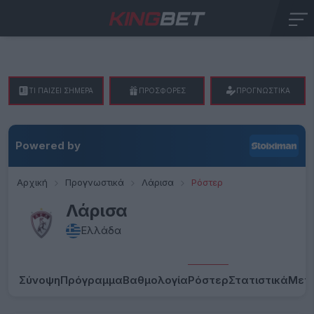
ΤΙ ΠΑΙΖΕΙ ΣΗΜΕΡΑ
ΠΡΟΣΦΟΡΕΣ
ΠΡΟΓΝΩΣΤΙΚΑ
Powered by
Αρχική
Προγνωστικά
Λάρισα
Ρόστερ
Λάρισα
Ελλάδα
Σύνοψη
Πρόγραμμα
Βαθμολογία
Ρόστερ
Στατιστικά
Μετ