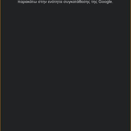
παρακάτω στην ενότητα συγκατάθεσης της Google.