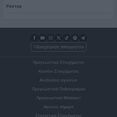
Ρόστερ
Διαχείριση απορρήτου
Προγνωστικά Στοιχήματος
Κουπόνι Στοιχήματος
Αναλύσεις αγώνων
Προγνωστικά Ποδοσφαίρου
Προγνωστικά Μπάσκετ
Αγώνες σήμερα
Στατιστικά Στοιχήματος