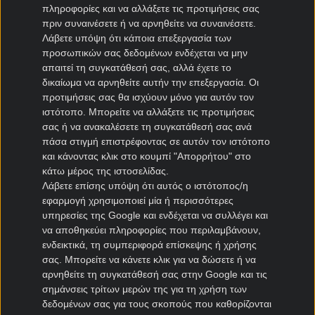
πληροφορίες και να αλλάξετε τις προτιμήσεις σας
Στοιχηματικές προσφορές*, κουπόνι ΟΠΑΠ, τα νέα της
πριν συναινέσετε ή να αρνηθείτε να συναινέσετε.
αγοράς και στοιχηματική θεωρία για όλα όσα πρέπει να
Λάβετε υπόψη ότι κάποια επεξεργασία των
γνωρίζεις πριν παίξεις στοίχημα.
προσωπικών σας δεδομένων ενδέχεται να μην
απαιτεί τη συγκατάθεσή σας, αλλά έχετε το
δικαίωμα να αρνηθείτε αυτήν την επεξεργασία. Οι
προτιμήσεις σας θα ισχύουν μόνο για αυτόν τον
ιστότοπο. Μπορείτε να αλλάξετε τις προτιμήσεις
*Για όλες τις
Προσφορές
: Ισχύουν όροι και
σας ή να ανακαλέσετε τη συγκατάθεσή σας ανά
προϋποθέσεις
πάσα στιγμή επιστρέφοντας σε αυτόν τον ιστότοπο
και κάνοντας κλικ στο κουμπί "Απορρήτου" στο
κάτω μέρος της ιστοσελίδας.
Βραβεία Kingbet
Λάβετε επίσης υπόψη ότι αυτός ο ιστότοπος/η
εφαρμογή χρησιμοποιεί μία ή περισσότερες
υπηρεσίες της Google και ενδέχεται να συλλέγει και
να αποθηκεύει πληροφορίες που περιλαμβάνουν,
ενδεικτικά, τη συμπεριφορά επίσκεψης ή χρήσης
σας. Μπορείτε να κάνετε κλικ για να δώσετε ή να
αρνηθείτε τη συγκατάθεσή σας στην Google και τις
σημάνσεις τρίτων μερών της για τη χρήση των
δεδομένων σας για τους σκοπούς που καθορίζονται