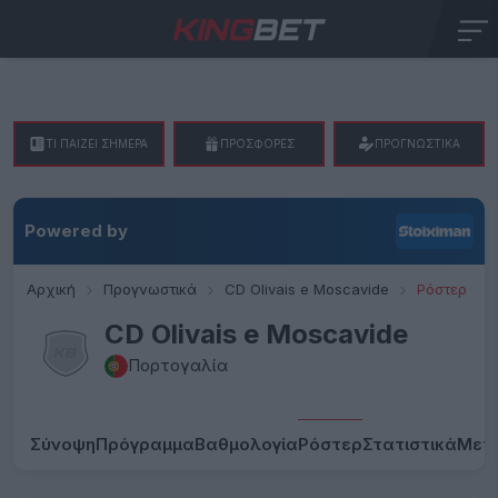
ΤΙ ΠΑΙΖΕΙ ΣΗΜΕΡΑ
ΠΡΟΣΦΟΡΕΣ
ΠΡΟΓΝΩΣΤΙΚΑ
Powered by
Αρχική
Προγνωστικά
CD Olivais e Moscavide
Ρόστερ
CD Olivais e Moscavide
Πορτογαλία
Σύνοψη
Πρόγραμμα
Βαθμολογία
Ρόστερ
Στατιστικά
Μετ