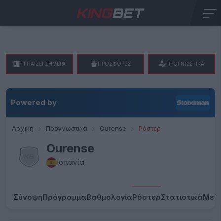
ΤΙ ΠΑΙΖΕΙ ΣΗΜΕΡΑ
ΠΡΟΣΦΟΡΕΣ
ΠΡΟΓΝΩΣΤΙΚΑ
Powered by
Αρχική
Προγνωστικά
Ourense
Ρόστερ
Ourense
Ισπανία
Σύνοψη
Πρόγραμμα
Βαθμολογία
Ρόστερ
Στατιστικά
Μετ