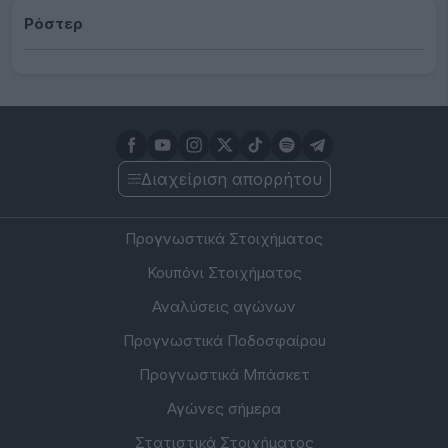
Ρόστερ
Διαχείριση απορρήτου
Προγνωστικά Στοιχήματος
Κουπόνι Στοιχήματος
Αναλύσεις αγώνων
Προγνωστικά Ποδοσφαίρου
Προγνωστικά Μπάσκετ
Αγώνες σήμερα
Στατιστικά Στοιχήματος