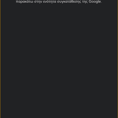
παρακάτω στην ενότητα συγκατάθεσης της Google.