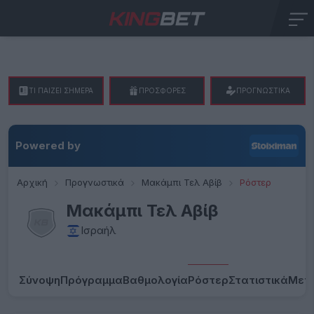
ΤΙ ΠΑΙΖΕΙ ΣΗΜΕΡΑ
ΠΡΟΣΦΟΡΕΣ
ΠΡΟΓΝΩΣΤΙΚΑ
Powered by
Αρχική
Προγνωστικά
Μακάμπι Τελ Αβίβ
Ρόστερ
Μακάμπι Τελ Αβίβ
Ισραήλ
Σύνοψη
Πρόγραμμα
Βαθμολογία
Ρόστερ
Στατιστικά
Μετ