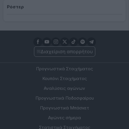
Ρόστερ
Διαχείριση απορρήτου
Προγνωστικά Στοιχήματος
Κουπόνι Στοιχήματος
Αναλύσεις αγώνων
Προγνωστικά Ποδοσφαίρου
Προγνωστικά Μπάσκετ
Αγώνες σήμερα
Στατιστικά Στοιχήματος