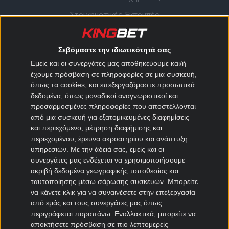
Στοιχηματικές Εκπομπές
Ειδήσεις Στοιχήματος
Θεωρία Στοιχήματος
Σεβόμαστε την ιδιωτικότητά σας
Εμείς και οι συνεργάτες μας αποθηκεύουμε και/ή
Προσφορές Στοιχηματικών
έχουμε πρόσβαση σε πληροφορίες σε μια συσκευή,
όπως τα cookies, και επεξεργαζόμαστε προσωπικά
Καλύτερες Στοιχηματικές
δεδομένα, όπως μοναδικοί αναγνωριστικοί και
προσαρμοσμένες πληροφορίες που αποστέλλονται
Stoiximan
Novibet
Superbet
Elabet
Pamestoixima.gr
από μια συσκευή για εξατομικευμένες διαφημίσεις
Bet365
N1 Casino
Winmasters
Regency Casino
Fonbet
και περιεχόμενο, μέτρηση διαφήμισης και
Interwetten
Betsson
Efbet
Bwin
SportingBet
VistaBet
Netbet
περιεχομένου, έρευνα ακροατηρίου και ανάπτυξη
υπηρεσιών.
Με την άδειά σας, εμείς και οι
συνεργάτες μας ενδέχεται να χρησιμοποιήσουμε
ακριβή δεδομένα γεωγραφικής τοποθεσίας και
Το kingbet.net είναι από τα πρώτα στοιχηματικά sites για
ταυτοποίησης μέσω σάρωσης συσκευών. Μπορείτε
στοίχημα στην Ελλάδα, με δωρεάν προγνωστικά
να κάνετε κλικ για να συναινέσετε στην επεξεργασία
ποδοσφαίρου, μπάσκετ, τένις και στοιχηματικές
από εμάς και τους συνεργάτες μας όπως
προτάσεις από τους καλύτερους tipsters. Αναλύσεις
περιγράφεται παραπάνω. Εναλλακτικά, μπορείτε να
αγώνων και αξιολόγηση όλων των στοιχηματικών
αποκτήσετε πρόσβαση σε πιο λεπτομερείς
εταιριών που δραστηριοποιούνται νόμιμα στην Ελλάδα.