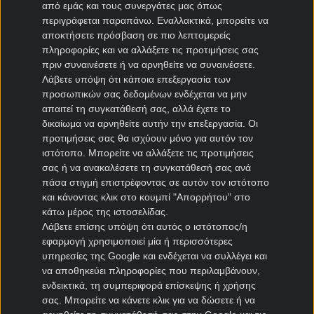
από εμάς και τους συνεργάτες μας όπως
Interwetten
Betsson
Efbet
Bwin
SportingBet
VistaBet
Netbet
περιγράφεται παραπάνω. Εναλλακτικά, μπορείτε να
αποκτήσετε πρόσβαση σε πιο λεπτομερείς
πληροφορίες και να αλλάξετε τις προτιμήσεις σας
Το kingbet.net είναι από τα πρώτα στοιχηματικά sites για
πριν συναινέσετε ή να αρνηθείτε να συναινέσετε.
στοίχημα στην Ελλάδα, με δωρεάν προγνωστικά
Λάβετε υπόψη ότι κάποια επεξεργασία των
ποδοσφαίρου, μπάσκετ, τένις και στοιχηματικές
προσωπικών σας δεδομένων ενδέχεται να μην
προτάσεις από τους καλύτερους tipsters. Αναλύσεις
απαιτεί τη συγκατάθεσή σας, αλλά έχετε το
αγώνων και αξιολόγηση όλων των στοιχηματικών
δικαίωμα να αρνηθείτε αυτήν την επεξεργασία. Οι
εταιριών που δραστηριοποιούνται νόμιμα στην Ελλάδα.
προτιμήσεις σας θα ισχύουν μόνο για αυτόν τον
Στοιχηματικές προσφορές*, κουπόνι ΟΠΑΠ, τα νέα της
ιστότοπο. Μπορείτε να αλλάξετε τις προτιμήσεις
αγοράς και στοιχηματική θεωρία για όλα όσα πρέπει να
σας ή να ανακαλέσετε τη συγκατάθεσή σας ανά
γνωρίζεις πριν παίξεις στοίχημα.
πάσα στιγμή επιστρέφοντας σε αυτόν τον ιστότοπο
και κάνοντας κλικ στο κουμπί "Απορρήτου" στο
κάτω μέρος της ιστοσελίδας.
Λάβετε επίσης υπόψη ότι αυτός ο ιστότοπος/η
εφαρμογή χρησιμοποιεί μία ή περισσότερες
*Για όλες τις
Προσφορές
: Ισχύουν όροι και
υπηρεσίες της Google και ενδέχεται να συλλέγει και
προϋποθέσεις
να αποθηκεύει πληροφορίες που περιλαμβάνουν,
ενδεικτικά, τη συμπεριφορά επίσκεψης ή χρήσης
σας. Μπορείτε να κάνετε κλικ για να δώσετε ή να
Βραβεία Kingbet