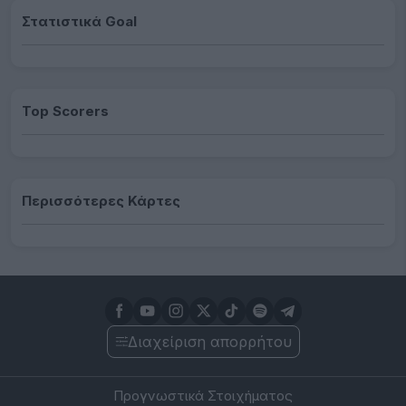
Στατιστικά Goal
Top Scorers
Περισσότερες Κάρτες
Διαχείριση απορρήτου
Προγνωστικά Στοιχήματος