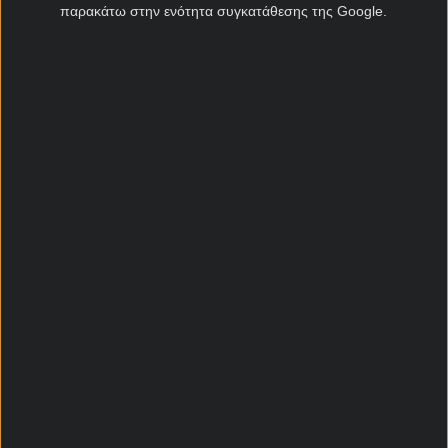
παρακάτω στην ενότητα συγκατάθεσης της Google.