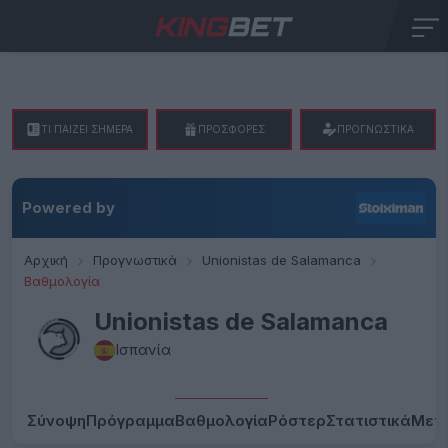
ΤΙ ΠΑΙΖΕΙ ΣΗΜΕΡΑ
ΠΡΟΣΦΟΡΕΣ
ΠΡΟΓΝΩΣΤΙΚΑ
Powered by
Αρχική
Προγνωστικά
Unionistas de Salamanca
Βαθμολογία
Unionistas de Salamanca
Ισπανία
Σύνοψη
Πρόγραμμα
Βαθμολογία
Ρόστερ
Στατιστικά
Μετ