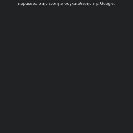
παρακάτω στην ενότητα συγκατάθεσης της Google.