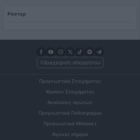
Ρόστερ
Διαχείριση απορρήτου
Προγνωστικά Στοιχήματος
Κουπόνι Στοιχήματος
Αναλύσεις αγώνων
Προγνωστικά Ποδοσφαίρου
Προγνωστικά Μπάσκετ
Αγώνες σήμερα