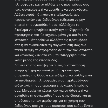
εταιριών που δραστηριοποιούνται νόμιμα στην Ελλάδα.
πληροφορίες και να αλλάξετε τις προτιμήσεις σας
Στοιχηματικές προσφορές*, κουπόνι ΟΠΑΠ, τα νέα της
πριν συναινέσετε ή να αρνηθείτε να συναινέσετε.
αγοράς και στοιχηματική θεωρία για όλα όσα πρέπει να
Λάβετε υπόψη ότι κάποια επεξεργασία των
γνωρίζεις πριν παίξεις στοίχημα.
προσωπικών σας δεδομένων ενδέχεται να μην
απαιτεί τη συγκατάθεσή σας, αλλά έχετε το
δικαίωμα να αρνηθείτε αυτήν την επεξεργασία. Οι
προτιμήσεις σας θα ισχύουν μόνο για αυτόν τον
ιστότοπο. Μπορείτε να αλλάξετε τις προτιμήσεις
*Για όλες τις
Προσφορές
: Ισχύουν όροι και
σας ή να ανακαλέσετε τη συγκατάθεσή σας ανά
προϋποθέσεις
πάσα στιγμή επιστρέφοντας σε αυτόν τον ιστότοπο
και κάνοντας κλικ στο κουμπί "Απορρήτου" στο
κάτω μέρος της ιστοσελίδας.
Βραβεία Kingbet
Λάβετε επίσης υπόψη ότι αυτός ο ιστότοπος/η
εφαρμογή χρησιμοποιεί μία ή περισσότερες
υπηρεσίες της Google και ενδέχεται να συλλέγει και
να αποθηκεύει πληροφορίες που περιλαμβάνουν,
ενδεικτικά, τη συμπεριφορά επίσκεψης ή χρήσης
σας. Μπορείτε να κάνετε κλικ για να δώσετε ή να
αρνηθείτε τη συγκατάθεσή σας στην Google και τις
σημάνσεις τρίτων μερών της για τη χρήση των
δεδομένων σας για τους σκοπούς που καθορίζονται