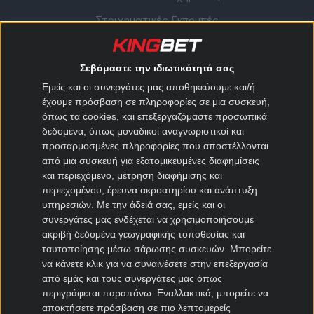
Στοιχηματικές Εκπομπές
Ειδήσεις Στοιχήματος
Θεωρία Στοιχήματος
Σεβόμαστε την ιδιωτικότητά σας
Εμείς και οι συνεργάτες μας αποθηκεύουμε και/ή
Προσφορές Στοιχηματικών
έχουμε πρόσβαση σε πληροφορίες σε μια συσκευή,
όπως τα cookies, και επεξεργαζόμαστε προσωπικά
Καλύτερες Στοιχηματικές
δεδομένα, όπως μοναδικοί αναγνωριστικοί και
προσαρμοσμένες πληροφορίες που αποστέλλονται
Stoiximan
Novibet
Superbet
Elabet
Pamestoixima.gr
από μια συσκευή για εξατομικευμένες διαφημίσεις
Bet365
N1 Casino
Winmasters
Regency Casino
Fonbet
και περιεχόμενο, μέτρηση διαφήμισης και
Interwetten
Betsson
Efbet
Bwin
SportingBet
VistaBet
Netbet
περιεχομένου, έρευνα ακροατηρίου και ανάπτυξη
υπηρεσιών.
Με την άδειά σας, εμείς και οι
συνεργάτες μας ενδέχεται να χρησιμοποιήσουμε
ακριβή δεδομένα γεωγραφικής τοποθεσίας και
Το kingbet.net είναι από τα πρώτα στοιχηματικά sites για
ταυτοποίησης μέσω σάρωσης συσκευών. Μπορείτε
στοίχημα στην Ελλάδα, με δωρεάν προγνωστικά
να κάνετε κλικ για να συναινέσετε στην επεξεργασία
ποδοσφαίρου, μπάσκετ, τένις και στοιχηματικές
από εμάς και τους συνεργάτες μας όπως
προτάσεις από τους καλύτερους tipsters. Αναλύσεις
περιγράφεται παραπάνω. Εναλλακτικά, μπορείτε να
αγώνων και αξιολόγηση όλων των στοιχηματικών
αποκτήσετε πρόσβαση σε πιο λεπτομερείς
εταιριών που δραστηριοποιούνται νόμιμα στην Ελλάδα.