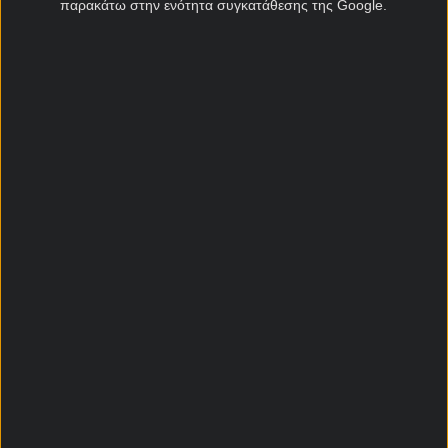
παρακάτω στην ενότητα συγκατάθεσης της Google.