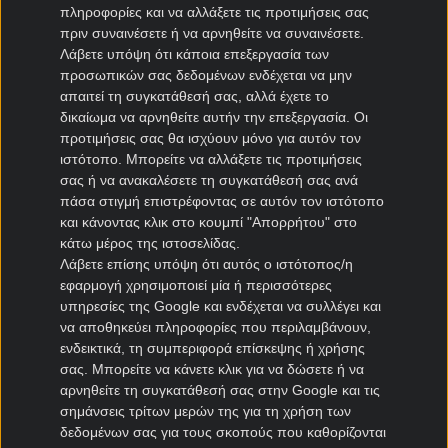
πληροφορίες και να αλλάξετε τις προτιμήσεις σας
Στοιχηματικές προσφορές*, κουπόνι ΟΠΑΠ, τα νέα της
πριν συναινέσετε ή να αρνηθείτε να συναινέσετε.
αγοράς και στοιχηματική θεωρία για όλα όσα πρέπει να
Λάβετε υπόψη ότι κάποια επεξεργασία των
γνωρίζεις πριν παίξεις στοίχημα.
προσωπικών σας δεδομένων ενδέχεται να μην
απαιτεί τη συγκατάθεσή σας, αλλά έχετε το
δικαίωμα να αρνηθείτε αυτήν την επεξεργασία. Οι
προτιμήσεις σας θα ισχύουν μόνο για αυτόν τον
ιστότοπο. Μπορείτε να αλλάξετε τις προτιμήσεις
*Για όλες τις
Προσφορές
: Ισχύουν όροι και
σας ή να ανακαλέσετε τη συγκατάθεσή σας ανά
προϋποθέσεις
πάσα στιγμή επιστρέφοντας σε αυτόν τον ιστότοπο
και κάνοντας κλικ στο κουμπί "Απορρήτου" στο
κάτω μέρος της ιστοσελίδας.
Βραβεία Kingbet
Λάβετε επίσης υπόψη ότι αυτός ο ιστότοπος/η
εφαρμογή χρησιμοποιεί μία ή περισσότερες
υπηρεσίες της Google και ενδέχεται να συλλέγει και
να αποθηκεύει πληροφορίες που περιλαμβάνουν,
ενδεικτικά, τη συμπεριφορά επίσκεψης ή χρήσης
σας. Μπορείτε να κάνετε κλικ για να δώσετε ή να
αρνηθείτε τη συγκατάθεσή σας στην Google και τις
σημάνσεις τρίτων μερών της για τη χρήση των
δεδομένων σας για τους σκοπούς που καθορίζονται