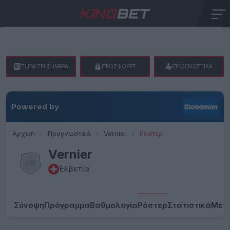
ΤΙ ΠΑΙΖΕΙ ΣΗΜΕΡΑ
ΠΡΟΣΦΟΡΕΣ
ΠΡΟΓΝΩΣΤΙΚΑ
Powered by
Αρχική
Προγνωστικά
Vernier
Ρόστερ
Vernier
Ελβετία
Σύνοψη
Πρόγραμμα
Βαθμολογία
Ρόστερ
Στατιστικά
Μετ