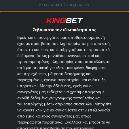
Στατιστικά Στοιχήματος
Στοιχηματικές Εκπομπές
Ειδήσεις Στοιχήματος
Σεβόμαστε την ιδιωτικότητά σας
Θεωρία Στοιχήματος
Εμείς και οι συνεργάτες μας αποθηκεύουμε και/ή
έχουμε πρόσβαση σε πληροφορίες σε μια συσκευή,
Προσφορές Στοιχηματικών
όπως τα cookies, και επεξεργαζόμαστε προσωπικά
δεδομένα, όπως μοναδικοί αναγνωριστικοί και
Καλύτερες Στοιχηματικές
προσαρμοσμένες πληροφορίες που αποστέλλονται
από μια συσκευή για εξατομικευμένες διαφημίσεις
Stoiximan
Novibet
Superbet
Elabet
Pamestoixima.gr
και περιεχόμενο, μέτρηση διαφήμισης και
Bet365
N1 Casino
Winmasters
Regency Casino
Fonbet
περιεχομένου, έρευνα ακροατηρίου και ανάπτυξη
Interwetten
Betsson
Efbet
Bwin
SportingBet
VistaBet
Netbet
υπηρεσιών.
Με την άδειά σας, εμείς και οι
συνεργάτες μας ενδέχεται να χρησιμοποιήσουμε
ακριβή δεδομένα γεωγραφικής τοποθεσίας και
Το kingbet.net είναι από τα πρώτα στοιχηματικά sites για
ταυτοποίησης μέσω σάρωσης συσκευών. Μπορείτε
στοίχημα στην Ελλάδα, με δωρεάν προγνωστικά
να κάνετε κλικ για να συναινέσετε στην επεξεργασία
ποδοσφαίρου, μπάσκετ, τένις και στοιχηματικές
από εμάς και τους συνεργάτες μας όπως
προτάσεις από τους καλύτερους tipsters. Αναλύσεις
περιγράφεται παραπάνω. Εναλλακτικά, μπορείτε να
αγώνων και αξιολόγηση όλων των στοιχηματικών
αποκτήσετε πρόσβαση σε πιο λεπτομερείς