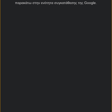
παρακάτω στην ενότητα συγκατάθεσης της Google.