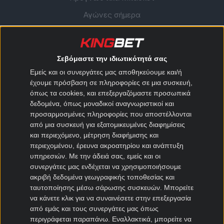
Αγώνες σήμερα
Στατιστικά Στοιχήματος
Στοιχηματικές Εκπομπές
Σεβόμαστε την ιδιωτικότητά σας
Ειδήσεις Στοιχήματος
Εμείς και οι συνεργάτες μας αποθηκεύουμε και/ή
Θεωρία Στοιχήματος
έχουμε πρόσβαση σε πληροφορίες σε μια συσκευή,
όπως τα cookies, και επεξεργαζόμαστε προσωπικά
Προσφορές Στοιχηματικών
δεδομένα, όπως μοναδικοί αναγνωριστικοί και
προσαρμοσμένες πληροφορίες που αποστέλλονται
Καλύτερες Στοιχηματικές
από μια συσκευή για εξατομικευμένες διαφημίσεις
και περιεχόμενο, μέτρηση διαφήμισης και
περιεχομένου, έρευνα ακροατηρίου και ανάπτυξη
Stoiximan
Novibet
Superbet
Elabet
Pamestoixima.gr
υπηρεσιών.
Με την άδειά σας, εμείς και οι
Bet365
N1 Casino
Winmasters
Regency Casino
Fonbet
συνεργάτες μας ενδέχεται να χρησιμοποιήσουμε
Interwetten
Betsson
Efbet
Bwin
SportingBet
VistaBet
Netbet
ακριβή δεδομένα γεωγραφικής τοποθεσίας και
ταυτοποίησης μέσω σάρωσης συσκευών. Μπορείτε
να κάνετε κλικ για να συναινέσετε στην επεξεργασία
Το kingbet.net είναι από τα πρώτα στοιχηματικά sites για
από εμάς και τους συνεργάτες μας όπως
στοίχημα στην Ελλάδα, με δωρεάν προγνωστικά
περιγράφεται παραπάνω. Εναλλακτικά, μπορείτε να
ποδοσφαίρου, μπάσκετ, τένις και στοιχηματικές