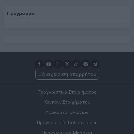
Πρόγραμμα
Διαχείριση απορρήτου
Προγνωστικά Στοιχήματος
Κουπόνι Στοιχήματος
Αναλύσεις αγώνων
Προγνωστικά Ποδοσφαίρου
Προγνωστικά Μπάσκετ