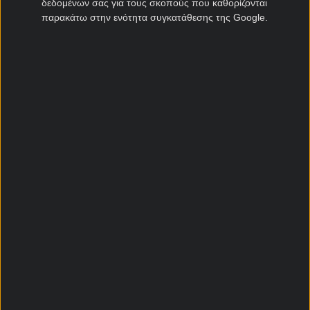
δεδομένων σας για τους σκοπούς που καθορίζονται
παρακάτω στην ενότητα συγκατάθεσης της Google.