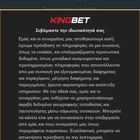
Στοιχηματικές Εκπομπές
Ειδήσεις Στοιχήματος
Θεωρία Στοιχήματος
Σεβόμαστε την ιδιωτικότητά σας
Εμείς και οι συνεργάτες μας αποθηκεύουμε και/ή
Προσφορές Στοιχηματικών
έχουμε πρόσβαση σε πληροφορίες σε μια συσκευή,
όπως τα cookies, και επεξεργαζόμαστε προσωπικά
Καλύτερες Στοιχηματικές
δεδομένα, όπως μοναδικοί αναγνωριστικοί και
προσαρμοσμένες πληροφορίες που αποστέλλονται
Stoiximan
Novibet
Superbet
Elabet
Pamestoixima.gr
από μια συσκευή για εξατομικευμένες διαφημίσεις
Bet365
N1 Casino
Winmasters
Regency Casino
Fonbet
και περιεχόμενο, μέτρηση διαφήμισης και
Interwetten
Betsson
Efbet
Bwin
SportingBet
VistaBet
Netbet
περιεχομένου, έρευνα ακροατηρίου και ανάπτυξη
υπηρεσιών.
Με την άδειά σας, εμείς και οι
συνεργάτες μας ενδέχεται να χρησιμοποιήσουμε
ακριβή δεδομένα γεωγραφικής τοποθεσίας και
Το kingbet.net είναι από τα πρώτα στοιχηματικά sites για
ταυτοποίησης μέσω σάρωσης συσκευών. Μπορείτε
στοίχημα στην Ελλάδα, με δωρεάν προγνωστικά
να κάνετε κλικ για να συναινέσετε στην επεξεργασία
ποδοσφαίρου, μπάσκετ, τένις και στοιχηματικές
από εμάς και τους συνεργάτες μας όπως
προτάσεις από τους καλύτερους tipsters. Αναλύσεις
περιγράφεται παραπάνω. Εναλλακτικά, μπορείτε να
αγώνων και αξιολόγηση όλων των στοιχηματικών
αποκτήσετε πρόσβαση σε πιο λεπτομερείς
εταιριών που δραστηριοποιούνται νόμιμα στην Ελλάδα.