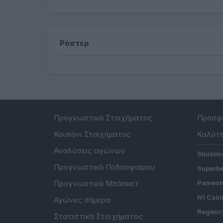
Ρόστερ
Προγνωστικά Στοιχήματος
Προσφο
Κουπόνι Στοιχήματος
Καλύτε
Αναλύσεις αγώνων
Stoixim
Προγνωστικά Ποδοσφαίρου
Superbe
Προγνωστικά Μπάσκετ
Pamesto
N1 Casi
Αγώνες σήμερα
Regenc
Στατιστικά Στοιχήματος