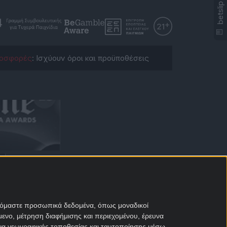
betslip
οσφορές
: Ισχύουν όροι και προϋποθέσεις
αζόμαστε προσωπικά δεδομένα, όπως μοναδικοί
ενο, μέτρηση διαφήμισης και περιεχομένου, έρευνα
μένα γεωγραφικής τοποθεσίας και ταυτοποίησης μέσω