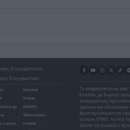
ρές Στοιχηματικών
ρες Στοιχηματικές
Το kingbet.net είναι από
an
Novibet
Ελλάδα, με δωρεάν προγ
t
Elabet
στοιχηματικές προτάσεις
ixima.gr
Bet365
αγώνων και αξιολόγηση 
δραστηριοποιούνται νόμ
no
Winmasters
κουπόνι ΟΠΑΠ, τα νέα τη
y Casino
Fonbet
πρέπει να γνωρίζεις πριν