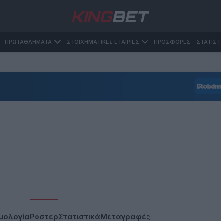
ΠΡΩΤΑΘΛΗΜΑΤΑ
ΣΤΟΙΧΗΜΑΤΙΚΕΣ ΕΤΑΙΡΙΕΣ
ΠΡΟΣΦΟΡΕΣ
ΣΤΑΤΙΣΤ
μολογία
Ρόστερ
Στατιστικά
Μεταγραφές