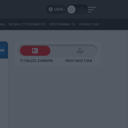
UEFA
ΙΚΑ
ΘΕΩΡΙΑ ΣΤΟΙΧΗΜΑΤΟΣ
ΠΡΟΓΡΑΜΜΑ TV
CASINO LIVE
ΤΙ ΠΑΙΖΕΙ ΣΗΜΕΡΑ
ΠΡΟΓΝΩΣΤΙΚΑ