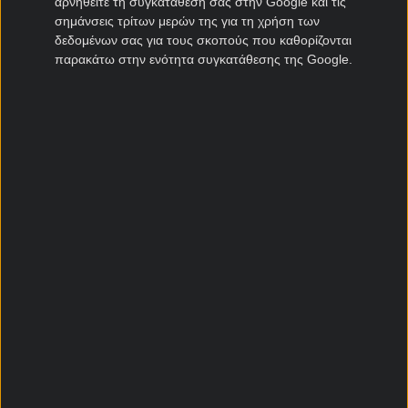
Βραβεία Kingbet
αρνηθείτε τη συγκατάθεσή σας στην Google και τις
σημάνσεις τρίτων μερών της για τη χρήση των
δεδομένων σας για τους σκοπούς που καθορίζονται
παρακάτω στην ενότητα συγκατάθεσης της Google.