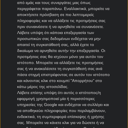
Bet365
N1 Casino
Winmasters
Regency Casino
Fonbet
από εμάς και τους συνεργάτες μας όπως
Interwetten
Betsson
Efbet
Bwin
SportingBet
VistaBet
Netbet
περιγράφεται παραπάνω. Εναλλακτικά, μπορείτε να
αποκτήσετε πρόσβαση σε πιο λεπτομερείς
πληροφορίες και να αλλάξετε τις προτιμήσεις σας
Το kingbet.net είναι από τα πρώτα στοιχηματικά sites για
πριν συναινέσετε ή να αρνηθείτε να συναινέσετε.
στοίχημα στην Ελλάδα, με δωρεάν προγνωστικά
Λάβετε υπόψη ότι κάποια επεξεργασία των
ποδοσφαίρου, μπάσκετ, τένις και στοιχηματικές
προσωπικών σας δεδομένων ενδέχεται να μην
προτάσεις από τους καλύτερους tipsters. Αναλύσεις
απαιτεί τη συγκατάθεσή σας, αλλά έχετε το
αγώνων και αξιολόγηση όλων των στοιχηματικών
δικαίωμα να αρνηθείτε αυτήν την επεξεργασία. Οι
εταιριών που δραστηριοποιούνται νόμιμα στην Ελλάδα.
προτιμήσεις σας θα ισχύουν μόνο για αυτόν τον
Στοιχηματικές προσφορές*, κουπόνι ΟΠΑΠ, τα νέα της
ιστότοπο. Μπορείτε να αλλάξετε τις προτιμήσεις
αγοράς και στοιχηματική θεωρία για όλα όσα πρέπει να
σας ή να ανακαλέσετε τη συγκατάθεσή σας ανά
γνωρίζεις πριν παίξεις στοίχημα.
πάσα στιγμή επιστρέφοντας σε αυτόν τον ιστότοπο
και κάνοντας κλικ στο κουμπί "Απορρήτου" στο
κάτω μέρος της ιστοσελίδας.
Λάβετε επίσης υπόψη ότι αυτός ο ιστότοπος/η
εφαρμογή χρησιμοποιεί μία ή περισσότερες
*Για όλες τις
Προσφορές
: Ισχύουν όροι και
υπηρεσίες της Google και ενδέχεται να συλλέγει και
προϋποθέσεις
να αποθηκεύει πληροφορίες που περιλαμβάνουν,
ενδεικτικά, τη συμπεριφορά επίσκεψης ή χρήσης
σας. Μπορείτε να κάνετε κλικ για να δώσετε ή να