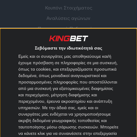
Κουπόνι Στοιχήματος
Αναλύσεις αγώνων
Προγνωστικά Ποδοσφαίρου
Προγνωστικά Μπάσκετ
Σεβόμαστε την ιδιωτικότητά σας
Αγώνες σήμερα
Εμείς και οι συνεργάτες μας αποθηκεύουμε και/ή
Στατιστικά Στοιχήματος
έχουμε πρόσβαση σε πληροφορίες σε μια συσκευή,
όπως τα cookies, και επεξεργαζόμαστε προσωπικά
Στοιχηματικές Εκπομπές
δεδομένα, όπως μοναδικοί αναγνωριστικοί και
Ειδήσεις Στοιχήματος
προσαρμοσμένες πληροφορίες που αποστέλλονται
από μια συσκευή για εξατομικευμένες διαφημίσεις
Θεωρία Στοιχήματος
και περιεχόμενο, μέτρηση διαφήμισης και
περιεχομένου, έρευνα ακροατηρίου και ανάπτυξη
Προσφορές Στοιχηματικών
υπηρεσιών.
Με την άδειά σας, εμείς και οι
συνεργάτες μας ενδέχεται να χρησιμοποιήσουμε
Καλύτερες Στοιχηματικές
ακριβή δεδομένα γεωγραφικής τοποθεσίας και
ταυτοποίησης μέσω σάρωσης συσκευών. Μπορείτε
Stoiximan
Novibet
Superbet
Elabet
Pamestoixima.gr
να κάνετε κλικ για να συναινέσετε στην επεξεργασία