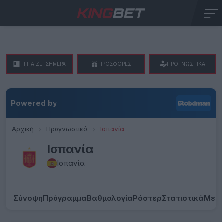
ΤΙ ΠΑΙΖΕΙ ΣΗΜΕΡΑ
ΠΡΟΣΦΟΡΕΣ
ΠΡΟΓΝΩΣΤΙΚΑ
Powered by
Αρχική
Προγνωστικά
Ισπανία
Ισπανία
Ισπανία
Σύνοψη
Πρόγραμμα
Βαθμολογία
Ρόστερ
Στατιστικά
Μετ