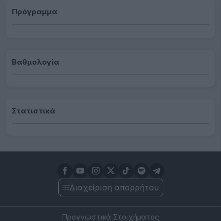
Πρόγραμμα
Βαθμολογία
Στατιστικά
Διαχείριση απορρήτου
Προγνωστικά Στοιχήματος