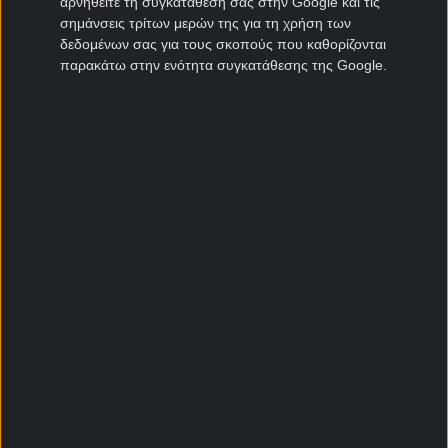
Βραβεία Kingbet
αρνηθείτε τη συγκατάθεσή σας στην Google και τις
σημάνσεις τρίτων μερών της για τη χρήση των
δεδομένων σας για τους σκοπούς που καθορίζονται
παρακάτω στην ενότητα συγκατάθεσης της Google.