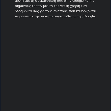
Βραβεία Kingbet
αρνηθείτε τη συγκατάθεσή σας στην Google και τις
σημάνσεις τρίτων μερών της για τη χρήση των
δεδομένων σας για τους σκοπούς που καθορίζονται
παρακάτω στην ενότητα συγκατάθεσης της Google.