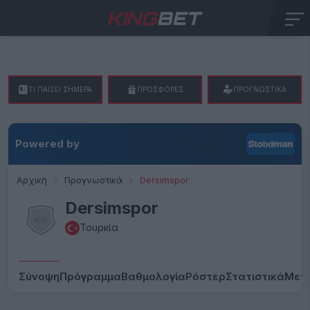
ΤΙ ΠΑΙΖΕΙ ΣΗΜΕΡΑ
ΠΡΟΣΦΟΡΕΣ
ΠΡΟΓΝΩΣΤΙΚΑ
Powered by
Αρχική
Προγνωστικά
Dersimspor
Dersimspor
Τουρκία
Σύνοψη
Πρόγραμμα
Βαθμολογία
Ρόστερ
Στατιστικά
Μετ