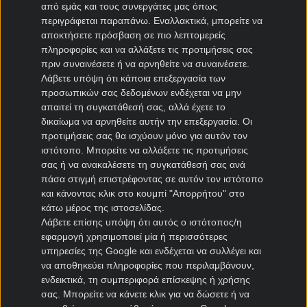
Bet365
N1 Casino
Winmasters
Regency Casino
Fonbet
από εμάς και τους συνεργάτες μας όπως
Interwetten
Betsson
Efbet
Bwin
SportingBet
VistaBet
Netbet
περιγράφεται παραπάνω. Εναλλακτικά, μπορείτε να
αποκτήσετε πρόσβαση σε πιο λεπτομερείς
πληροφορίες και να αλλάξετε τις προτιμήσεις σας
Το kingbet.net είναι από τα πρώτα στοιχηματικά sites για
πριν συναινέσετε ή να αρνηθείτε να συναινέσετε.
στοίχημα στην Ελλάδα, με δωρεάν προγνωστικά
Λάβετε υπόψη ότι κάποια επεξεργασία των
ποδοσφαίρου, μπάσκετ, τένις και στοιχηματικές
προσωπικών σας δεδομένων ενδέχεται να μην
προτάσεις από τους καλύτερους tipsters. Αναλύσεις
απαιτεί τη συγκατάθεσή σας, αλλά έχετε το
αγώνων και αξιολόγηση όλων των στοιχηματικών
δικαίωμα να αρνηθείτε αυτήν την επεξεργασία. Οι
εταιριών που δραστηριοποιούνται νόμιμα στην Ελλάδα.
προτιμήσεις σας θα ισχύουν μόνο για αυτόν τον
Στοιχηματικές προσφορές*, κουπόνι ΟΠΑΠ, τα νέα της
ιστότοπο. Μπορείτε να αλλάξετε τις προτιμήσεις
αγοράς και στοιχηματική θεωρία για όλα όσα πρέπει να
σας ή να ανακαλέσετε τη συγκατάθεσή σας ανά
γνωρίζεις πριν παίξεις στοίχημα.
πάσα στιγμή επιστρέφοντας σε αυτόν τον ιστότοπο
και κάνοντας κλικ στο κουμπί "Απορρήτου" στο
κάτω μέρος της ιστοσελίδας.
Λάβετε επίσης υπόψη ότι αυτός ο ιστότοπος/η
εφαρμογή χρησιμοποιεί μία ή περισσότερες
*Για όλες τις
Προσφορές
: Ισχύουν όροι και
υπηρεσίες της Google και ενδέχεται να συλλέγει και
προϋποθέσεις
να αποθηκεύει πληροφορίες που περιλαμβάνουν,
ενδεικτικά, τη συμπεριφορά επίσκεψης ή χρήσης
σας. Μπορείτε να κάνετε κλικ για να δώσετε ή να