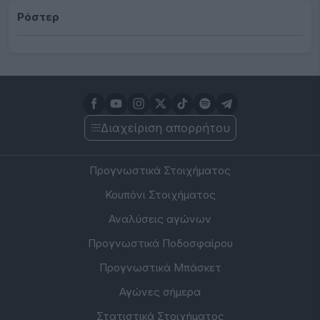
Ρόστερ
Διαχείριση απορρήτου
Προγνωστικά Στοιχήματος
Κουπόνι Στοιχήματος
Αναλύσεις αγώνων
Προγνωστικά Ποδοσφαίρου
Προγνωστικά Μπάσκετ
Αγώνες σήμερα
Στατιστικά Στοιχήματος