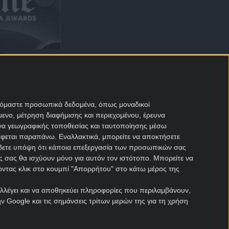
αζόμαστε προσωπικά δεδομένα, όπως μοναδικοί
ενο, μέτρηση διαφήμισης και περιεχομένου, έρευνα
μένα γεωγραφικής τοποθεσίας και ταυτοποίησης μέσω
άφεται παραπάνω. Εναλλακτικά, μπορείτε να αποκτήσετε
βετε υπόψη ότι κάποια επεξεργασία των προσωπικών σας
ις σας θα ισχύουν μόνο για αυτόν τον ιστότοπο. Μπορείτε να
νοντας κλικ στο κουμπί "Απορρήτου" στο κάτω μέρος της
υλλέγει και να αποθηκεύει πληροφορίες που περιλαμβάνουν,
ν Google και τις σημάνσεις τρίτων μερών της για τη χρήση