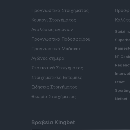
Προγνωστικά Στοιχήματος
Προσφο
Κουπόνι Στοιχήματος
Καλύτε
Αναλύσεις αγώνων
Stoixim
Προγνωστικά Ποδοσφαίρου
Superbe
Προγνωστικά Μπάσκετ
Pamesto
N1 Casi
Αγώνες σήμερα
Regenc
Στατιστικά Στοιχήματος
Interwe
Στοιχηματικές Εκπομπές
Efbet
Ειδήσεις Στοιχήματος
Sportin
Θεωρία Στοιχήματος
Netbet
Βραβεία Kingbet