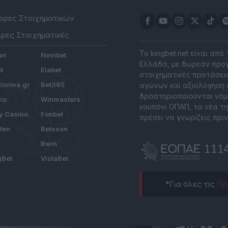
ρές Στοιχηματικών
ρες Στοιχηματικές
Το kingbet.net είναι από
an
Novibet
Ελλάδα, με δωρεάν προγ
t
Elabet
στοιχηματικές προτάσεις
ixima.gr
Bet365
αγώνων και αξιολόγηση 
δραστηριοποιούνται νόμ
no
Winmasters
κουπόνι ΟΠΑΠ, τα νέα τη
y Casino
Fonbet
πρέπει να γνωρίζεις πριν
tten
Betsson
Bwin
gBet
VistaBet
*Για όλες τις
Πρ