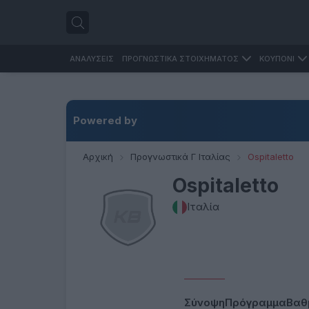
ΑΝΑΛΥΣΕΙΣ
ΠΡΟΓΝΩΣΤΙΚΑ ΣΤΟΙΧΗΜΑΤΟΣ
ΚΟΥΠΟΝΙ
Powered by
Αρχική
Προγνωστικά Γ Ιταλίας
Ospitaletto
Ospitaletto
Ιταλία
Σύνοψη
Πρόγραμμα
Βαθ